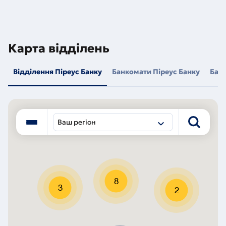
Карта відділень
Відділення Піреус Банку
Банкомати Піреус Банку
Бан
Ваш регіон
8
3
2