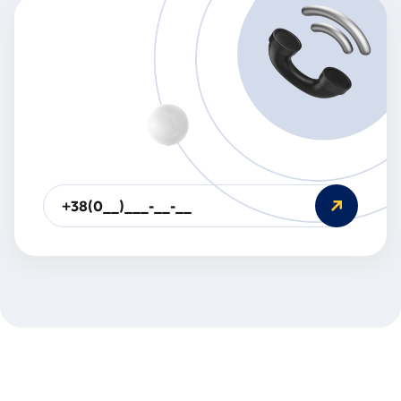
Будь
ласка,
введіть
номер
телефону