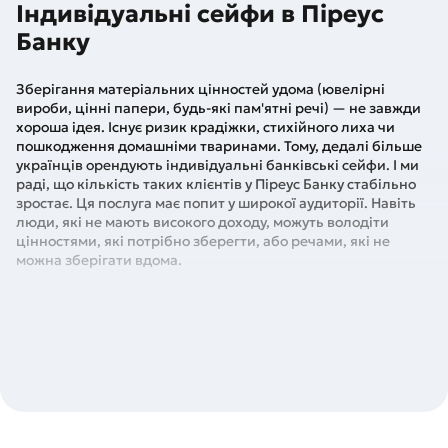
Індивідуальні сейфи в Піреус
Банку
Зберігання матеріальних цінностей удома (ювелірні
вироби, цінні папери, будь-які пам'ятні речі) — не завжди
хороша ідея. Існує ризик крадіжки, стихійного лиха чи
пошкодження домашніми тваринами. Тому, дедалі більше
українців орендують індивідуальні банківські сейфи. І ми
раді, що кількість таких клієнтів у Піреус Банку стабільно
зростає. Ця послуга має попит у широкої аудиторії. Навіть
люди, які не мають високого доходу, можуть володіти
цінностями, які потрібно зберегти, або речами, які не
можна зберігати вдома.
Що таке сейф у банку та кому він може бути корисний
Індивідуальний сейф у банку — це спеціальна скринька,
розташована у сховищі Банку та призначена для оренди
клієнтом. Зберігати в ній можна будь-які не заборонені
законодавством речі. Усі умови прописуються в договорі,
який укладається між клієнтом і банком.