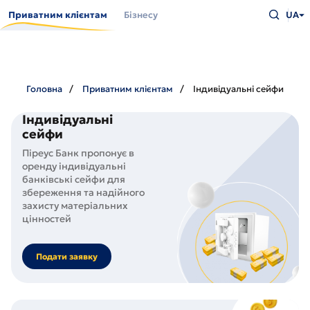
Перейти
Введіть
до
Приватним клієнтам
Бізнесу
UA
що
основного
шукаєт
вмісту
та
натисн
Enter
Головна
Приватним клієнтам
Індивідуальні сейфи
Індивідуальні
сейфи
Піреус Банк пропонує в
оренду індивідуальні
банківські сейфи для
збереження та надійного
захисту матеріальних
цінностей
Подати заявку