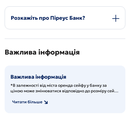
Розкажіть про Піреус Банк?
Важлива інформація
Важлива інформація
*В залежності від міста оренда сейфу у банку за
ціною може змінюватися відповідно до розміру сейфу
чи послуги. Задля того, щоб взяти в оренду сейф у
банку у Києві клієнту необхідно пред’явити
Читати більше
менеджеру банку паспорт, або інший документ, що
посвідчує особу, а також ідентифікаційний код особи.
Користування у банку сейфом починається з моменту
укладання спеціального договору на користування
індивідуальним сейфом. Піреус Банк використовує