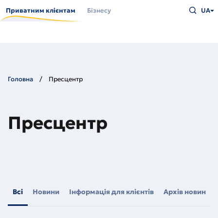
Перейти
Введіть
до
Приватним клієнтам
Бізнесу
UA
що
основного
шукаєт
вмісту
та
натисн
Enter
Головна
Пресцентр
Пресцентр
Всі
Новини
Інформація для клієнтів
Архів новин