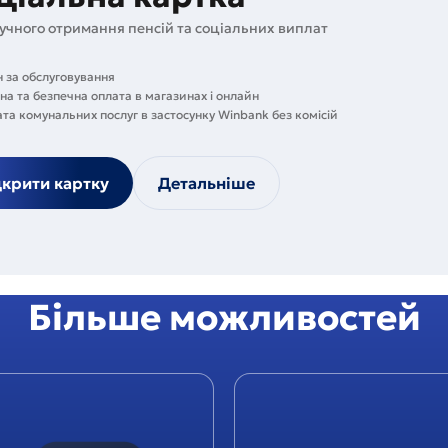
учного отримання пенсій та соціальних виплат
н за обслуговування
на та безпечна оплата в магазинах і онлайн
та комунальних послуг в застосунку Winbank без комісій
дкрити картку
Детальніше
Більше можливостей
Строковий
депозит