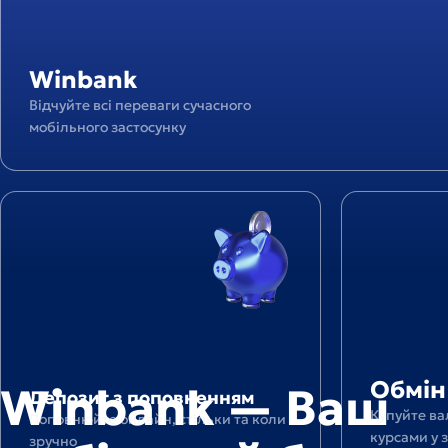
Winbank
Відчуйте всі переваги сучасного
мобільного застосунку
Обмін
Депозит
валют
з
поповненням
Обмін
Winbank — Ваш
Депозит з поповненням
Купуйте ва
Поповнюйте онлайн, стільки та коли
курсами у 
зручно