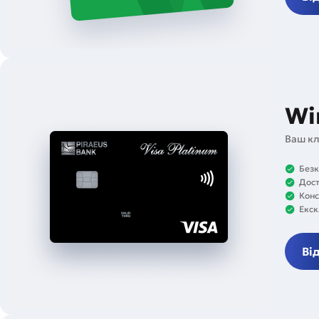
Wi
Ваш кл
Безк
Дост
Конс
Екск
Ві