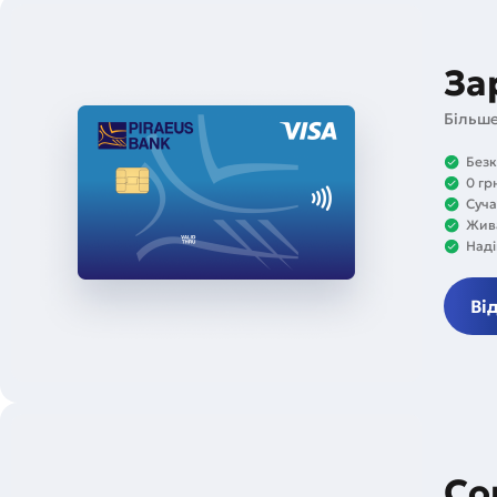
За
Більше
Безк
0 гр
Суча
Жива
Наді
Ві
Со