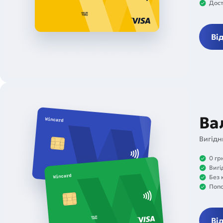
Дост
Ві
Ва
Вигідн
0 гр
Вигі
Без 
Попо
Ві