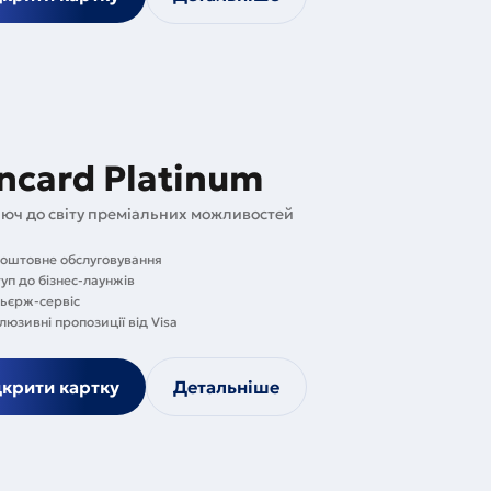
ncard Platinum
юч до світу преміальних можливостей
оштовне обслуговування
уп до бізнес-лаунжів
ьєрж-сервіс
люзивні пропозиції від Visa
дкрити картку
Детальніше