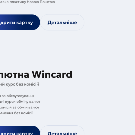
авка пластику Новою Поштою
дкрити картку
Детальніше
лютна Wincard
ий курс без комісій
н за обслуговування
дні курси обміну валют
комісій за обмін валют
внення без комісії
дкрити картку
Детальніше