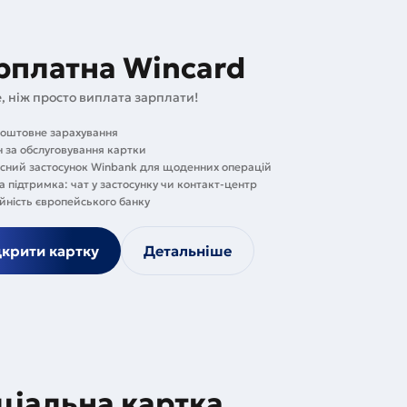
рплатна Wincard
, ніж просто виплата зарплати!
оштовне зарахування
н за обслуговування картки
сний застосунок Winbank для щоденних операцій
 підтримка: чат у застосунку чи контакт-центр
йність європейського банку
дкрити картку
Детальніше
ціальна картка