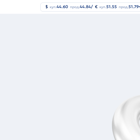
$
44.60
44.84
/
€
51.55
51.79
куп.
прод.
куп.
прод.