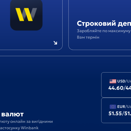
Строковий де
Заробляйте по максимуму 
Вам термін
USD
/
U
44.60
/
4
EUR
/
U
 валют
51.55
/
51
люту онлайн за вигідними
застосунку Winbank