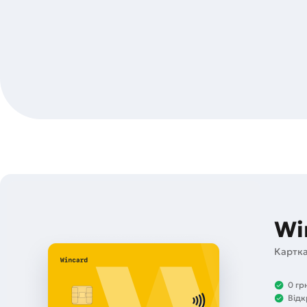
Wi
Картка
0 гр
Відк