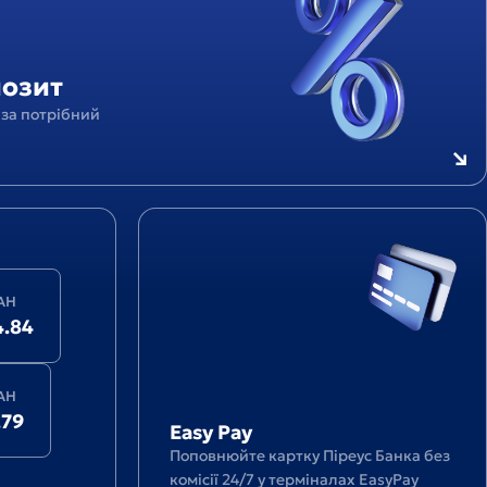
позит
за потрібний
Easy
Pay
AH
4.84
AH
.79
Easy Pay
Поповнюйте картку Піреус Банка без
комісії 24/7 у терміналах EasyPay