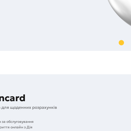
ncard
 для щоденних розрахунків
н за обслуговування
риття онлайн з Дія