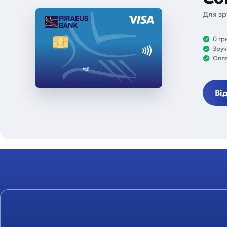
Для зр
0 гр
Зруч
Опла
Ві
Winbank