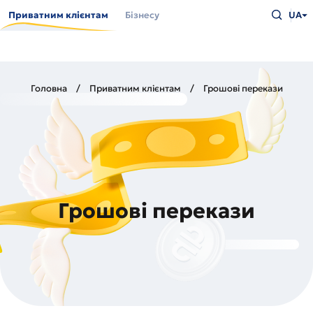
Перейти
Введіть
до
Приватним клієнтам
Бізнесу
UA
що
основного
шукаєт
вмісту
та
натисн
Enter
Головна
Приватним клієнтам
Грошові перекази
Грошові перекази