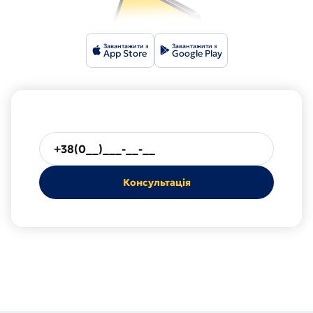
Завантажити з
Завантажити з
App Store
Google Play
Будь
ласка,
введіть
номер
телефону