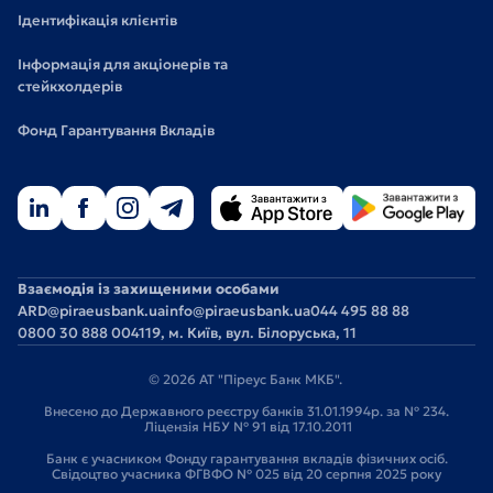
Ідентифікація клієнтів
Інформація для акціонерів та
стейкхолдерів
Фонд Гарантування Вкладів
Взаємодія із захищеними особами
ARD@piraeusbank.ua
info@piraeusbank.ua
044 495 88 88
0800 30 888 0
04119, м. Київ, вул. Білоруська, 11
© 2026 АТ "Піреус Банк МКБ".
Внесено до Державного реєстру банків 31.01.1994р. за № 234.
Ліцензія НБУ № 91 від 17.10.2011
Банк є учасником Фонду гарантування вкладів фізичних осіб.
Свідоцтво учасника ФГВФО № 025 від 20 серпня 2025 року