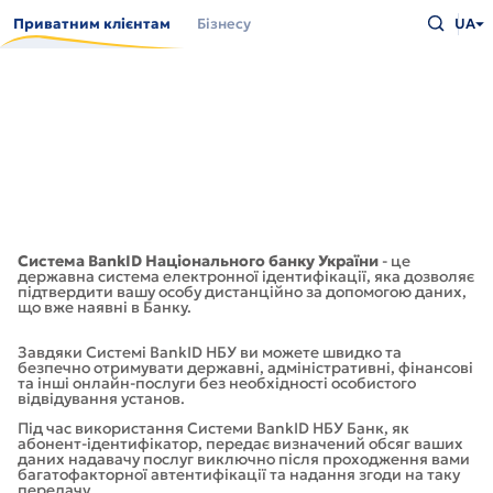
Перейти
Введіть
до
Приватним клієнтам
Бізнесу
UA
що
основного
шукаєт
вмісту
та
натисн
Enter
Система BankID Національного банку України
- це
державна система електронної ідентифікації, яка дозволяє
підтвердити вашу особу дистанційно за допомогою даних,
що вже наявні в Банку.
Завдяки Системі BankID НБУ ви можете швидко та
безпечно отримувати державні, адміністративні, фінансові
та інші онлайн-послуги без необхідності особистого
відвідування установ.
Під час використання Системи BankID НБУ Банк, як
абонент-ідентифікатор, передає визначений обсяг ваших
даних надавачу послуг виключно після проходження вами
багатофакторної автентифікації та надання згоди на таку
передачу.