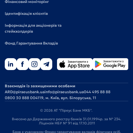
Фінансовий моніторінг
Ідентифікація клієнтів
Інформація для акціонерів та
стейкхолдерів
Фонд Гарантування Вкладів
Взаємодія із захищеними особами
ARD@piraeusbank.ua
info@piraeusbank.ua
044 495 88 88
0800 30 888 0
04119, м. Київ, вул. Білоруська, 11
© 2026 АТ "Піреус Банк МКБ".
Внесено до Державного реєстру банків 31.01.1994р. за № 234.
Ліцензія НБУ № 91 від 17.10.2011
Банк є учасником Фонду гарантування вкладів фізичних осіб.