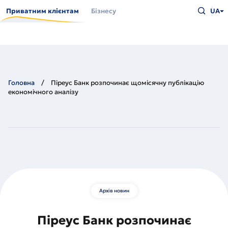
Перейти
Введіть
до
Приватним клієнтам
Бізнесу
UA
що
основного
шукаєт
вмісту
та
натисн
Enter
Головна
Піреус Банк розпочинає щомісячну публікацію
економічного аналізу
Архів новин
Піреус Банк розпочинає