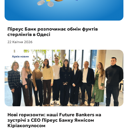
Піреус Банк розпочинає обмін фунтів
стерлінгів в Одесі
22 Квітня 2026
Архів новин
Нові горизонти: наші Future Bankers на
зустрічі з CEO Піреус Банку Яннісом
Кіріакопулосом