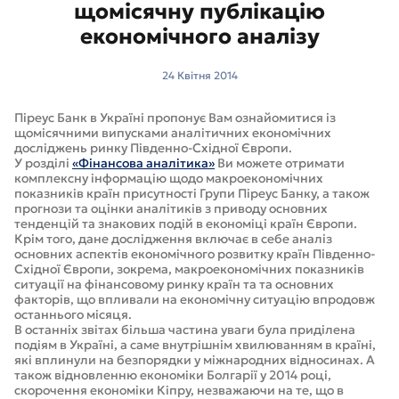
щомісячну публікацію
економічного аналізу
24 Квітня 2014
Піреус Банк в Україні пропонує Вам ознайомитися із
щомісячними випусками аналітичних економічних
досліджень ринку Південно-Східної Європи.
У розділі
«Фінансова аналітика»
Ви можете отримати
комплексну інформацію щодо макроекономічних
показників країн присутності Групи Піреус Банку, а також
прогнози та оцінки аналітиків з приводу основних
тенденцій та знакових подій в економіці країн Європи.
Крім того, дане дослідження включає в себе аналіз
основних аспектів економічного розвитку країн Південно-
Східної Європи, зокрема, макроекономічних показників
ситуації на фінансовому ринку країн та та основних
факторів, що впливали на економічну ситуацію впродовж
останнього місяця.
В останніх звітах більша частина уваги була приділена
подіям в Україні, а саме внутрішнім хвилюванням в країні,
які вплинули на безпорядки у міжнародних відносинах. А
також відновленню економіки Болгарії у 2014 році,
скорочення економіки Кіпру, незважаючи на те, що в