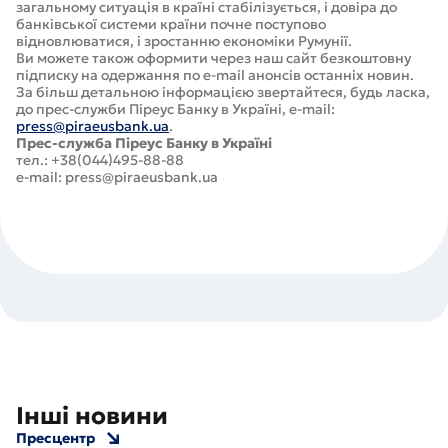
загальному ситуація в країні стабілізується, і довіра до
банківської системи країни почне поступово
відновлюватися, і зростанню економіки Румунії.
Ви можете також оформити через наш сайт безкоштовну
підписку на одержання по e-mail анонсів останніх новин.
За більш детальною інформацією звертайтеся, будь ласка,
до прес-служби Піреус Банку в Україні, e-mail:
press@piraeusbank.ua
.
Прес-служба Піреус Банку в Україні
тел.: +38(044)495-88-88
e-mail: press@piraeusbank.ua
Інші новини
Пресцентр