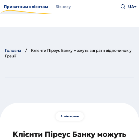
Перейти
Введіть
до
Приватним клієнтам
Бізнесу
UA
що
основного
шукаєт
вмісту
та
натисн
Enter
Головна
Клієнти Піреус Банку можуть виграти відпочинок у
Греції
Архів новин
Клієнти Піреус Банку можуть