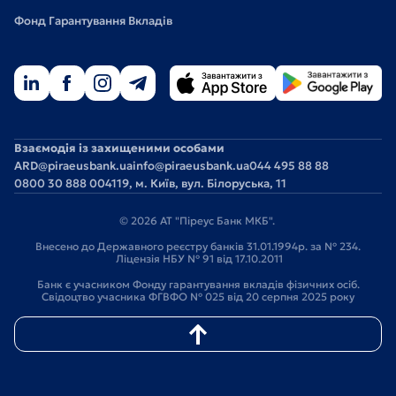
Фонд Гарантування Вкладів
Взаємодія із захищеними особами
ARD@piraeusbank.ua
info@piraeusbank.ua
044 495 88 88
0800 30 888 0
04119, м. Київ, вул. Білоруська, 11
© 2026 АТ "Піреус Банк МКБ".
Внесено до Державного реєстру банків 31.01.1994р. за № 234.
Ліцензія НБУ № 91 від 17.10.2011
Банк є учасником Фонду гарантування вкладів фізичних осіб.
Свідоцтво учасника ФГВФО № 025 від 20 серпня 2025 року