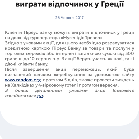
виграти відпочинок у Греції
26 Червня 2017
Клієнти Піреус Банку можуть виграти відпочинок у Греції
на двох від туроператора «Музенідіс Тревел».
Згідно з умовами акції, для цього необхідно розрахуватися
кредитною карткою Піреус Банку за товари та послуги у
торгових мережах або інтернеті загальною сумою від 500
гривень до 10 серпня п.р. В акції беруть участь як нові, так і
діючі клієнти банку.
Після завершення акції переможець, який буде
визначений шляхом жеребкування за допомогою сайту
www.random.org
. протягом 5 днів, зможе провести тиждень
на Халкідіках у 4-зірковому готелі протягом вересня.
З більш детальними умовами акції Виможете
ознайомитися
тут
.