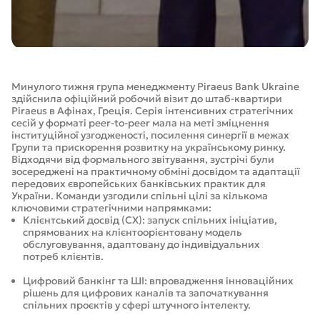
Минулого тижня група менеджменту Piraeus Bank Ukraine
здійснила офіційний робочий візит до штаб-квартири
Piraeus в Афінах, Греція. Серія інтенсивних стратегічних
сесій у форматі peer-to-peer мала на меті зміцнення
інституційної узгодженості, посилення синергії в межах
Групи та прискорення розвитку на українському ринку.
Відходячи від формального звітування, зустрічі були
зосереджені на практичному обміні досвідом та адаптації
передових європейських банківських практик для
України. Команди узгодили спільні цілі за кількома
ключовими стратегічними напрямками:
Клієнтський досвід (CX): запуск спільних ініціатив,
спрямованих на клієнтоорієнтовану модель
обслуговування, адаптовану до індивідуальних
потреб клієнтів.
Цифровий банкінг та ШІ: впровадження інноваційних
рішень для цифрових каналів та започаткування
спільних проєктів у сфері штучного інтелекту.