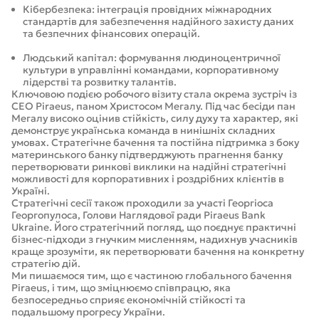
Кібербезпека: інтеграція провідних міжнародних
стандартів для забезпечення надійного захисту даних
та безпечних фінансових операцій.
Людський капітал: формування людиноцентричної
культури в управлінні командами, корпоративному
лідерстві та розвитку талантів.
Ключовою подією робочого візиту стала окрема зустріч із
CEO Piraeus, паном Христосом Мегалу. Під час бесіди пан
Мегалу високо оцінив стійкість, силу духу та характер, які
демонструє українська команда в нинішніх складних
умовах. Стратегічне бачення та постійна підтримка з боку
материнського банку підтверджують прагнення банку
перетворювати ринкові виклики на надійні стратегічні
можливості для корпоративних і роздрібних клієнтів в
Україні.
Стратегічні сесії також проходили за участі Георгіоса
Георгопулоса, Голови Наглядової ради Piraeus Bank
Ukraine. Його стратегічний погляд, що поєднує практичні
бізнес-підходи з гнучким мисленням, надихнув учасників
краще зрозуміти, як перетворювати бачення на конкретну
стратегію дій.
Ми пишаємося тим, що є частиною глобального бачення
Piraeus, і тим, що зміцнюємо співпрацю, яка
безпосередньо сприяє економічній стійкості та
подальшому прогресу України.