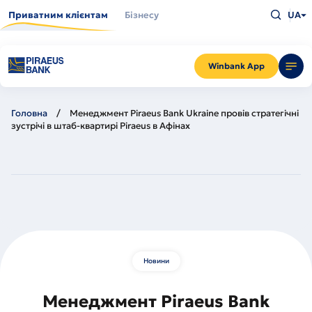
Перейти
Введіть
до
Приватним клієнтам
Бізнесу
UA
що
основного
шукаєт
вмісту
та
натисн
Enter
Winbank App
Головна
Менеджмент Piraeus Bank Ukraine провів стратегічні
зустрічі в штаб-квартирі Piraeus в Афінах
Новини
Менеджмент Piraeus Bank