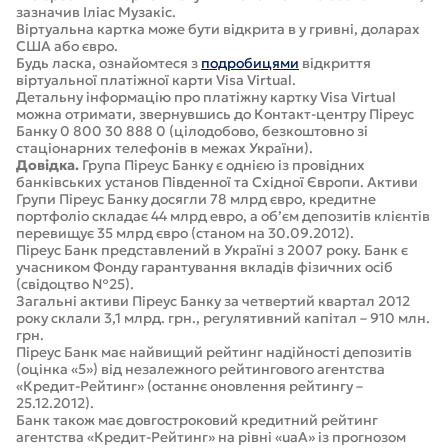
зазначив Іліас Музакіс.
Віртуальна картка може бути відкрита в у гривні, доларах
США або євро.
Будь ласка, ознайомтеся з
подробицями
відкриття
віртуальної платіжної карти Visa Virtual.
Детальну інформацію про платіжну картку Visa Virtual
можна отримати, звернувшись до Контакт-центру Піреус
Банку 0 800 30 888 0 (цілодобово, безкоштовно зі
стаціонарних телефонів в межах України).
Довідка.
Група Піреус Банку є однією із провідних
банківських установ Південної та Східної Європи. Активи
Групи Піреус Банку досягли 78 млрд євро, кредитне
портфоліо складає 44 млрд евро, а об’єм депозитів клієнтів
перевищує 35 млрд євро (станом на 30.09.2012).
Піреус Банк представлений в Україні з 2007 року. Банк є
учасником Фонду гарантування вкладів фізичних осіб
(свідоцтво №25).
Загальні активи Піреус Банку за четвертий квартал 2012
року склали 3,1 млрд. грн., регулятивний капітал – 910 млн.
грн.
Піреус Банк має найвищий рейтинг надійності депозитів
(оцінка «5») від незалежного рейтингового агентства
«Кредит-Рейтинг» (останнє оновлення рейтингу –
25.12.2012).
Банк також має довгостроковий кредитний рейтинг
агентства «Кредит-Рейтинг» на рівні «uaA» із прогнозом