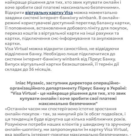
найкраще рішення для тих, хто звик купувати онлайн і
хоче зробити свої платежі максимально безпечними».
Відкрити
віртуальну картку Visa
можна моментально
завдяки системі інтернет-банкінгу winbank. В онлайн-
режимі користувачеві доступний перегляд балансу картки,
її поповнення, встановлення добового ліміту для покупок,
переказ коштів з віртуальної карти на інші рахунки та
картки, підключення смс-інформування та анулювання
картки.
Visa Virtual можна відкрити самостійно, не відвідуючи
відділення банку. Необхідно лише підключитися до
системи інтернет-банкінгу winbank від Піреус Банку.
Випуск віртуальної картки безкоштовний, її термін дії
складає до 36 місяців.
Іліас Музакіс, заступник директора операційно-
організаційного департаменту Піреус Банку в Україні:
"Visa Virtual - це найкраще рішення для тих, хто звик
купувати онлайн і хоче зробити свої платежі
максимально безпечними"
«Останнім часом ми спостерігаємо істотне зростання
онлайн-покупок - так, за минулий рік їх обсяг подвоївся, і
ця тенденція буде відчутна ще кілька найближчих років.
Розуміючи потреби наших клієнтів у швидкому та зручному
онлайн-шоппінгу, ми запропонували їм картку Visa Virtual,
яка зробить інтернет-покупки максимально безпечними», -