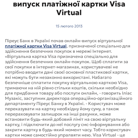
випуск платіжної картки Visa
Virtual
15 лютого 2013
Піреус Банк в Україні почав онлайн-випуск віртуальної
платіжної картки Visa Virtual
, призначеної спеціально для
здійснення безпечних покупок в мережі Інтернет.
«Віртуальна картка Visa призначена спеціально для
здійснення безпечних онлайн-покупок. Щоб сплатити за
свої покупки в інтернет-магазинах, користувачеві не
потрібно вводити дані своєї основної пластикової картки,
які можуть бути незаконно використані. Набагато
безпечніше сплатити покупку віртуальною карткою Visa,
тримаючи на ній рівно стільки коштів, скільки необхідно
для придбання товару або послуги онлайн, - говорить Іліас
Музакіс, заступник директора операційно-організаційного
департаменту Піреус Банку в Україні. - Користувач може
переказувати на картку необхідну йому суму, а також
перераховувати залишрок на інші рахунки, може
встановити будь-який добовий ліміт на свою віртуальну
картку, і підключити до неї послугу смс-інформування або
закрити картку в будь-який момент часу. Тобто користувач
картки може самостійно упралвяти нею. Visa Virtual - це