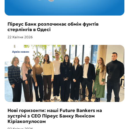
Піреус Банк розпочинає обмін фунтів
стерлінгів в Одесі
22 Квітня 2026
Архів новин
Нові горизонти: наші Future Bankers на
зустрічі з CEO Піреус Банку Яннісом
Кіріакопулосом
02 Квітня 2026