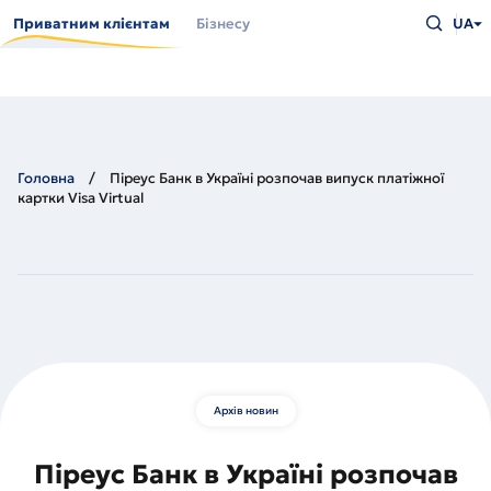
Перейти
Введіть
до
Приватним клієнтам
Бізнесу
UA
що
основного
шукаєт
вмісту
та
натисн
Enter
Головна
Піреус Банк в Україні розпочав випуск платіжної
картки Visa Virtual
Архів новин
Піреус Банк в Україні розпочав