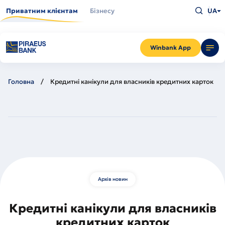
Перейти
Введіть
до
Приватним клієнтам
Бізнесу
UA
що
основного
шукаєт
вмісту
та
натисн
Enter
Winbank App
Головна
Кредитні канікули для власників кредитних карток
Архів новин
Кредитні канікули для власників
кредитних карток