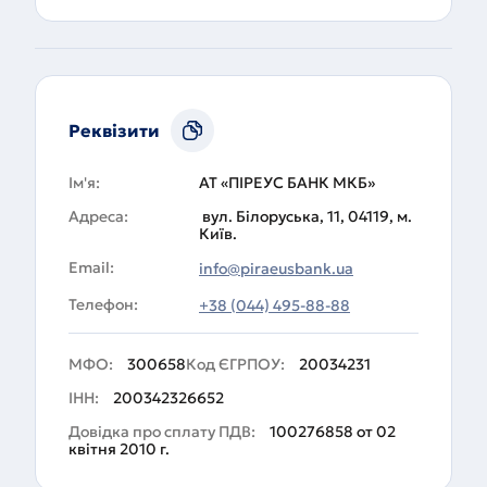
Реквізити
Ім'я:
АТ «ПІРЕУС БАНК МКБ»
Адреса:
вул. Білоруська, 11, 04119, м.
Київ.
Email:
info@piraeusbank.ua
Телефон:
+38 (044) 495-88-88
МФО:
300658
Код ЄГРПОУ:
20034231
ІНН:
200342326652
Довідка про сплату ПДВ:
100276858 от 02
квітня 2010 г.