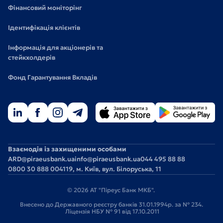
Фінансовий моніторінг
Ідентифікація клієнтів
Інформація для акціонерів та
стейкхолдерів
Фонд Гарантування Вкладів
Взаємодія із захищеними особами
ARD@piraeusbank.ua
info@piraeusbank.ua
044 495 88 88
0800 30 888 0
04119, м. Київ, вул. Білоруська, 11
© 2026 АТ "Піреус Банк МКБ".
Внесено до Державного реєстру банків 31.01.1994р. за № 234.
Ліцензія НБУ № 91 від 17.10.2011