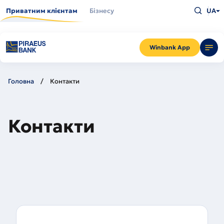
Перейти
Введіть
до
Приватним клієнтам
Бізнесу
UA
що
основного
шукаєт
вмісту
та
натисн
Enter
Winbank App
Головна
Контакти
Контакти