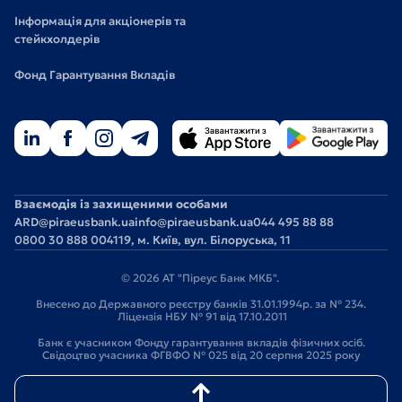
Інформація для акціонерів та
стейкхолдерів
Фонд Гарантування Вкладів
Взаємодія із захищеними особами
ARD@piraeusbank.ua
info@piraeusbank.ua
044 495 88 88
0800 30 888 0
04119, м. Київ, вул. Білоруська, 11
© 2026 АТ "Піреус Банк МКБ".
Внесено до Державного реєстру банків 31.01.1994р. за № 234.
Ліцензія НБУ № 91 від 17.10.2011
Банк є учасником Фонду гарантування вкладів фізичних осіб.
Свідоцтво учасника ФГВФО № 025 від 20 серпня 2025 року