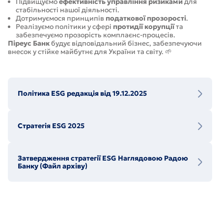
Підвищуємо
ефективність управління ризиками
для
стабільності нашої діяльності.
Дотримуємося принципів
податкової прозорості
.
Реалізуємо політики у сфері
протидії корупції
та
забезпечуємо прозорість комплаєнс-процесів.
Піреус Банк
будує відповідальний бізнес, забезпечуючи
внесок у стійке майбутнє для України та світу. 🌱
Політика ESG редакція від 19.12.2025
Стратегія ESG 2025
Затвердження стратегії ESG Наглядовою Радою
Банку (Файл архіву)