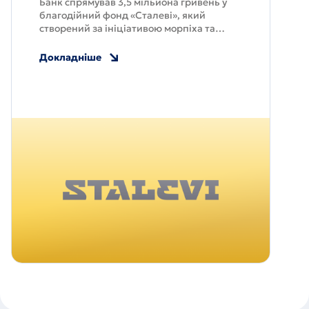
Банк спрямував 3,5 мільйона гривень у
благодійний фонд «Сталеві», який
створений за ініціативою морпіха та
Героя України Сергія Волинського для
допомоги морським піхотинцям та їхнім
Докладніше
родинам.