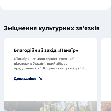
Зміцнення культурних зв’язків
Благодійний захід «Панаїр»
«Панаїр» – символ єдності грецької
діаспори в Україні, який зібрав
представників 100 грецьких громад з 19
областей України, у тому числі й тих, які
примусово залишили свої домівки в
Докладніше
Маріуполі.