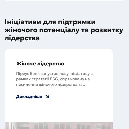
Ініціативи для підтримки
жіночого потенціалу та розвитку
лідерства
Жіноче лідерство
Піреус Банк запустив нову ініціативу в
рамках стратегії ESG, спрямовану на
посилення жіночого лідерства та
забезпечення гендерної рівності,
розпочавши із зустрічі співробітниць з
Докладніше
відомою письменницею Славою
Світовою.