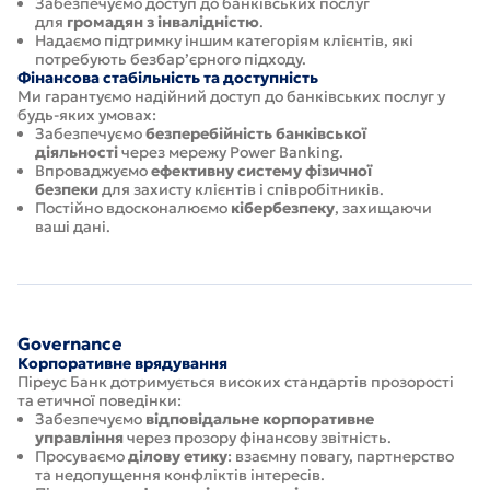
Забезпечуємо доступ до банківських послуг
для
громадян з інвалідністю
.
Надаємо підтримку іншим категоріям клієнтів, які
потребують безбар’єрного підходу.
Фінансова стабільність та доступність
Ми гарантуємо надійний доступ до банківських послуг у
будь-яких умовах:
Забезпечуємо
безперебійність банківської
діяльності
через мережу Power Banking.
Впроваджуємо
ефективну систему фізичної
безпеки
для захисту клієнтів і співробітників.
Постійно вдосконалюємо
кібербезпеку
, захищаючи
ваші дані.
Governance
Корпоративне врядування
Піреус Банк дотримується високих стандартів прозорості
та етичної поведінки:
Забезпечуємо
відповідальне корпоративне
управління
через прозору фінансову звітність.
Просуваємо
ділову етику
: взаємну повагу, партнерство
та недопущення конфліктів інтересів.