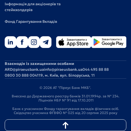
Інформація для акціонерів та
стейкхолдерів
Фонд Гарантування Вкладів
Взаємодія із захищеними особами
ARD@piraeusbank.ua
info@piraeusbank.ua
044 495 88 88
0800 30 888 0
04119, м. Київ, вул. Білоруська, 11
© 2026 АТ "Піреус Банк МКБ".
Внесено до Державного реєстру банків 31.01.1994р. за № 234.
Ліцензія НБУ № 91 від 17.10.2011
Банк є учасником Фонду гарантування вкладів фізичних осіб.
Свідоцтво учасника ФГВФО № 025 від 20 серпня 2025 року