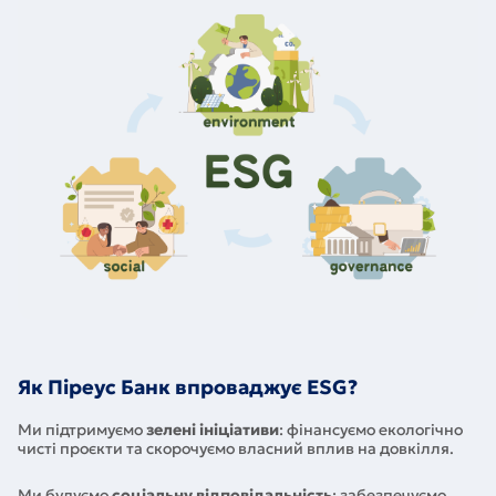
Як Піреус Банк впроваджує ESG?
Ми підтримуємо
зелені ініціативи
: фінансуємо екологічно
чисті проєкти та скорочуємо власний вплив на довкілля.
Ми будуємо
соціальну відповідальність
: забезпечуємо