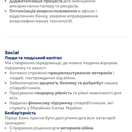
Діджиталізація процесів
для зменшення
використання паперу та ресурсів.
Оптимізація енергоспоживання
в офісах і
відділеннях банку, зокрема впровадження
енергоефективних технологій.
Social
Люди та людський капітал
Ми створюємо середовище, де кожна людина відчуває
підтримку та захист:
Активно сприяємо
працевлаштуванню ветеранів
і
людей, постраждалих від війни.
Забезпечуємо
здоров'я, безпеку та добробут
наших
співробітників.
Просуваємо
гендерну рівність
та рівні можливості для
всіх.
Надаємо
фінансову підтримку
співробітникам, які
служать у Збройних Силах України.
Безбар'єрність
Піреус Банк прагне бути доступним для всіх категорій
громадян:
Створюємо рішення для
ветеранів війни
.