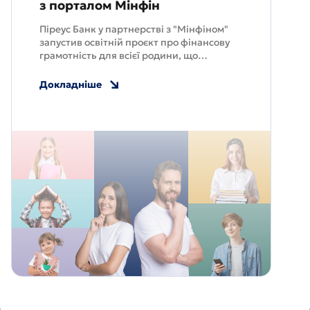
з порталом Мінфін
Піреус Банк у партнерстві з "Мінфіном"
запустив освітній проєкт про фінансову
грамотність для всієї родини, що
допоможе українцям краще управляти
коштами та будувати впевнене майбутнє.
Докладніше