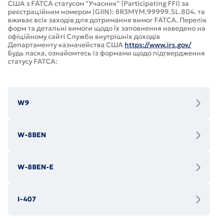
США з FATCA статусом "Учасник" (Participating FFI) за
реєстраційним номером (GIIN): 8R3MYM.99999.SL.804. та
вживає всіх заходів для дотримання вимог FATCA. Перелік
форм та детальні вимоги щодо їх заповнення наведено на
офіційному сайті Служби внутрішніх доходів
Департаменту казначейства США
https://www.irs.gov/
Будь ласка, ознайомтесь із формами щодо підтвердження
статусу FATCA:
W9
W-8BEN
W-8BEN-E
I-407