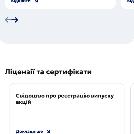
Відкрити
Ві
ній
Наступний
айд
слайд
Ліцензії та сертифікати
Свідоцтво про реєстрацію випуску
акцій
Докладніше