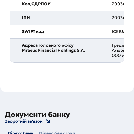
Код ЄДРПОУ
20034231
ІПН
20034232
SWIFT код
ICBIUAUK
Адреса головного офісу
Греція, 105
Piraeus Financial Holdings S.A.
Амерікіс, 4
000 www.p
Документи банку
Зворотній зв'язок
Піреус банк
Піреус банк груп