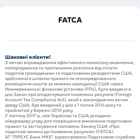
FATCA
Шановні клієнти!
З метою впровадження ефективного механізму виявлення,
попередження та припинення ухилення від сплати
податків громадянами та податковими резидентами США,
здійсненого шляхом прямого чи опосередкованого
розміщення коштів за межами юрисдикції США через
Неамериканські фінансові установи (FFIs), було введено в
дію Закон про оподаткування іноземних рахунків (Foreign
Account Tax Compliance Act), який є законодавчим актом
уряду США, був введений у дію з 1 липня 2014 року та
прийнятий у березні 2010 року.
У лютому 2017 р. між Україною та США укладено
міжурядову угоду для покращення виконання податкових
правил та застосування положень Закону США «Про
податкові вимоги до іноземних рахунків» (FATCA).
АТ "ПІРЕУС Банк МКБ" зареєстровано Податковою службою