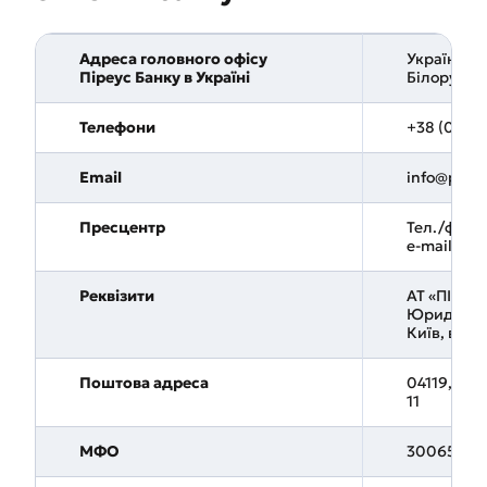
Адреса головного офісу
Україна, 04
Піреус Банку в Україні
Білоруська
Телефони
+38 (044) 
Email
info@pira
Пресцентр
Тел./факс:
e-mail: pr
Реквізити
АТ «ПІРЕУ
Юридична 
Київ, вул. 
Поштова адреса
04119, м. К
11
МФО
300658