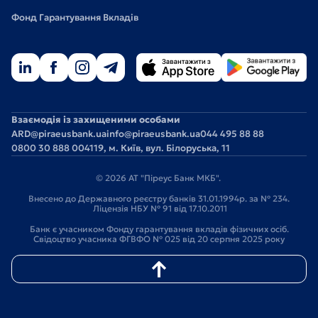
Фонд Гарантування Вкладів
Взаємодія із захищеними особами
ARD@piraeusbank.ua
info@piraeusbank.ua
044 495 88 88
0800 30 888 0
04119, м. Київ, вул. Білоруська, 11
© 2026 АТ "Піреус Банк МКБ".
Внесено до Державного реєстру банків 31.01.1994р. за № 234.
Ліцензія НБУ № 91 від 17.10.2011
Банк є учасником Фонду гарантування вкладів фізичних осіб.
Свідоцтво учасника ФГВФО № 025 від 20 серпня 2025 року