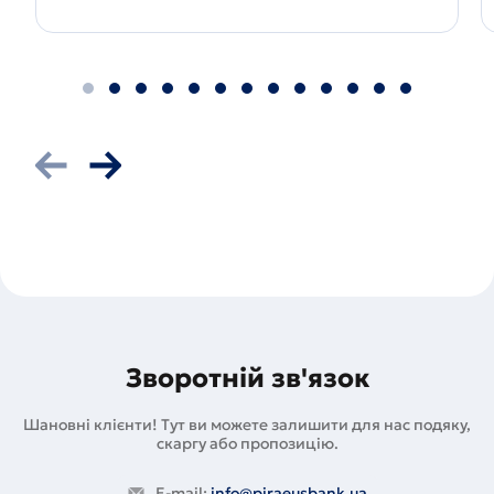
едній
Наступний
слайд
слайд
Зворотній зв'язок
Шановні клієнти! Тут ви можете залишити для нас подяку,
скаргу або пропозицію.
E-mail:
info@piraeusbank.ua