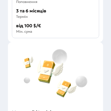
Поповнення
3 та 6 місяців
Термін
від 100 $/€
Мін. сума