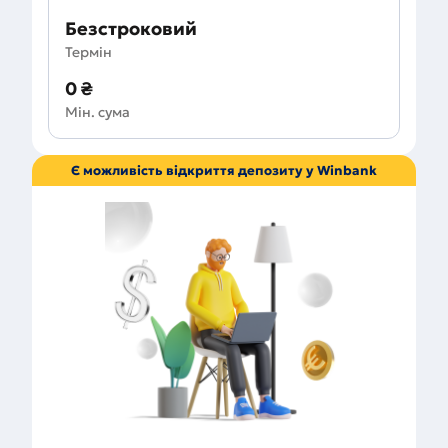
Безстроковий
Термін
0 ₴
Мін. сума
Є можливість відкриття депозиту у Winbank