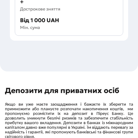
+
Дострокове зняття
Від 1 000 UAH
Мін. сума
Депозити для приватних осіб
Якщо ви уже маєте заощадження і бажаєте їх зберегти та
примножити або плануєте розпочати накопичення коштів, ми
пропонуємо розмістити їх на депозит в Піреус Банку. Це
дозволить уникнути безлічі ризиків та забезпечити стабільність
прибутку вашого вкладення. Депозити в банках із міжнародним
капіталом давно вже популярні в Україні. Їм віддають перевагу за
надійність і гарантії, які пропонують банківські та фінансові групи
світового рівня.