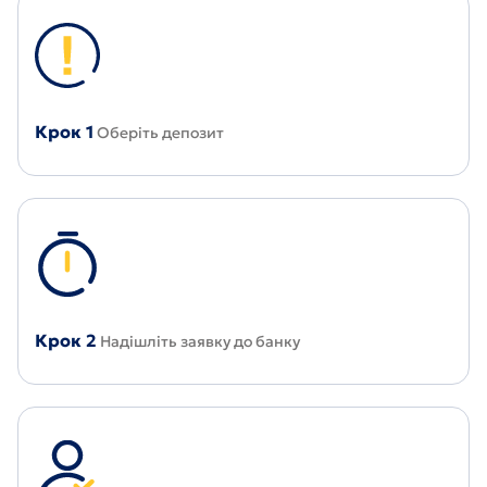
Крок 1
Оберіть депозит
Крок 2
Надішліть заявку до банку