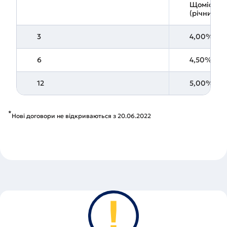
Щомісячна
(річних)
3
4,00%
6
4,50%
12
5,00%
*
Нові договори не відкриваються з 20.06.2022