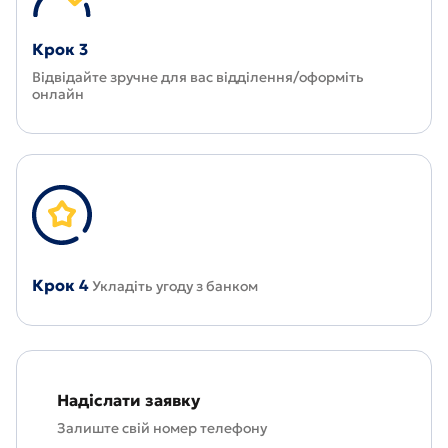
Крок 3
Відвідайте зручне для вас відділення/оформіть
онлайн
Крок 4
Укладіть угоду з банком
Надіслати заявку
Залиште свій номер телефону