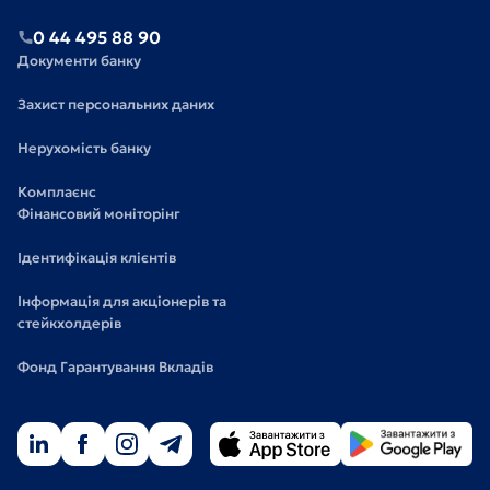
0 44 495 88 90
Документи банку
Захист персональних даних
Нерухомість банку
Комплаєнс
Фінансовий моніторінг
Ідентифікація клієнтів
Інформація для акціонерів та
стейкхолдерів
Фонд Гарантування Вкладів