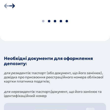
ній
Наступний
айд
слайд
Необхідні документи для оформлення
депозиту:
для резидентів:
паспорт (або документ, що його замінює),
довідка про присвоєння реєстраційного номера облікової
картки платника податків;
для нерезидентів:
паспорт/документ, що його замінює та
ідентифікаційний номер