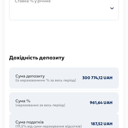
Ставка % у річних
Дохідність депозиту
Сума депозиту
300 774,12
UAH
(із нарахованими % за весь період)
Сума %
961,64
UAH
(нарахованих за весь період)
Сума податків
187,52
UAH
(19,5% від суми нарахування відсотків)