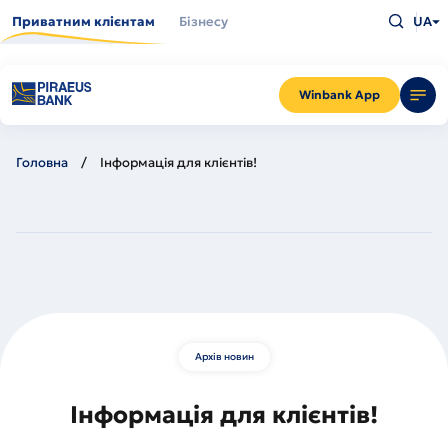
Перейти
Введіть
до
Приватним клієнтам
Бізнесу
UA
що
основного
шукаєт
вмісту
та
натисн
Enter
Winbank App
Головна
Інформація для клієнтів!
Архів новин
Інформація для клієнтів!