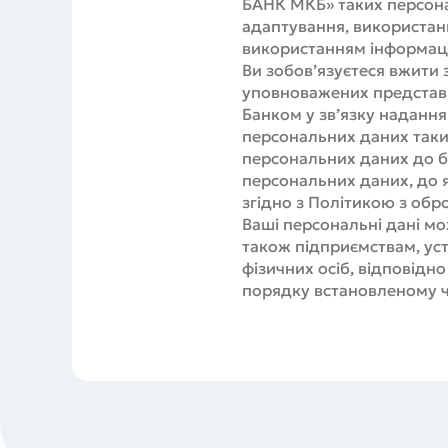
БАНК МКБ» таких персонал
адаптування, використанн
використанням інформаці
Ви зобов’язуєтеся вжити 
уповноважених представни
Банком у зв’язку надання
персональних даних таких
персональних даних до б
персональних даних, до я
згідно з Політикою з об
Ваші персональні дані м
також підприємствам, ус
фізичних осіб, відповідн
порядку встановленому ч