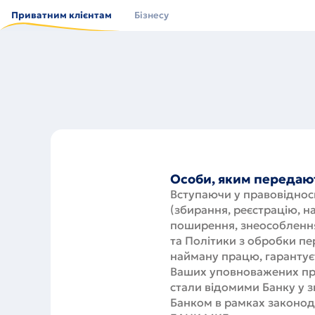
Перейти
до
Приватним клієнтам
Бізнесу
основного
вмісту
Особи, яким передают
Вступаючи у правовідноси
(збирання, реєстрацію, н
поширення, знеособлення
та Політики з обробки п
найману працю, гарантуєт
Ваших уповноважених пред
стали відомими Банку у з
Банком в рамках законод