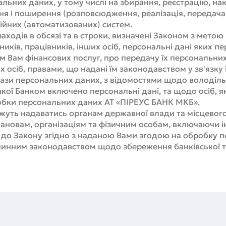
ьних даних, у тому числі на збирання, реєстрацію, нак
я і поширення (розповсюдження, реалізація, передача),
йних (автоматизованих) систем.
заходів в обсязі та в строки, визначені Законом з мет
ків, працівників, інших осіб, персональні дані яких п
м Вам фінансових послуг, про передачу їх персональних
 осіб, правами, що надані їм законодавством у зв'язку 
ази персональних даних, з відомостями щодо володіль
кої Банком включено персональні дані, та щодо осіб, я
робки персональних даних АТ «ПІРЕУС БАНК МКБ».
ожуть надаватись органам державної влади та місцевог
тановам, організаціям та фізичним особам, включаючи 
о до Закону згідно з наданою Вами згодою на обробку 
инним законодавством щодо збереження банківської т