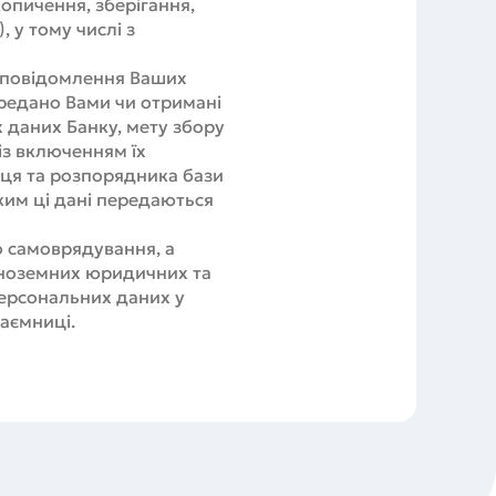
опичення, зберігання,
 у тому числі з
ою повідомлення Ваших
ередано Вами чи отримані
 даних Банку, мету збору
із включенням їх
ця та розпорядника бази
ким ці дані передаються
о самоврядування, а
іноземних юридичних та
персональних даних у
аємниці.