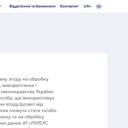
Відділення та банкомати
Контакти
UA
вну згоду на обробку
, використання і
 законодавства України
 особа, що використовує
м згоду/дозвіл від
яких можуть стати та/або
Банку та на обробку
них даних АТ «ПІРЕУС