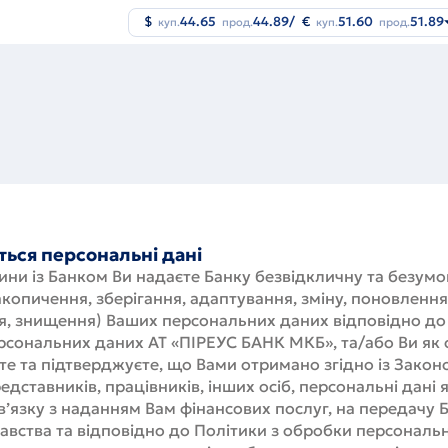
$
44.65
44.89
/
€
51.60
51.89
куп.
прод.
куп.
прод.
ься персональні дані
ни із Банком Ви надаєте Банку безвідкличну та безумо
акопичення, зберігання, адаптування, зміну, поновлення
, знищення) Ваших персональних даних відповідно до
ерсональних даних АТ «ПІРЕУС БАНК МКБ», та/або Ви як
е та підтверджуєте, що Вами отримано згідно із Законо
ставників, працівників, інших осіб, персональні дані 
в’язку з наданням Вам фінансових послуг, на передачу 
авства та відповідно до Політики з обробки персональ