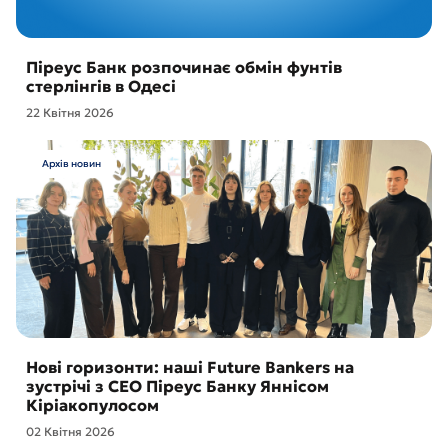
Піреус Банк розпочинає обмін фунтів
стерлінгів в Одесі
22 Квітня 2026
Архів новин
Нові горизонти: наші Future Bankers на
зустрічі з CEO Піреус Банку Яннісом
Кіріакопулосом
02 Квітня 2026