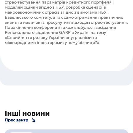
стрес-тестування параметрів кредитного портфеля і
моделей оцінки згідно з НБУ, розробка сценаріїв
макроекономічних стресів згідно з вимогами НБУ і
Базельського комітету, а так само отримання практичних
знань та навичок із просунутим підходом стрес-тестування.
По закінченні конференції також відбулося засідання
Регіонального відділення GARP в Україні на тему
«Сприйняття ризику України внутрішніми та
міжнародними інвесторами: у чому різниця?»
Інші новини
Пресцентр