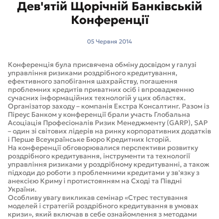
Дев'ятій Щорічній Банківській
Конференції
05 Червня 2014
Конференція була присвячена обміну досвідом у галузі
управління ризиками роздрібного кредитування,
ефективного запобігання шахрайству, погашення
проблемних кредитів приватних осіб і впровадженню
сучасних інформаційних технологій у цих областях.
Організатор заходу – компанія Екстра Консалтинг. Разом із
Піреус Банком у конференції брали участь Глобальна
Асоціація Професіоналів Ризик Менеджменту (GARP), SAP
– один зі світових лідерів на ринку корпоративних додатків
і Перше Всеукраїнське Бюро Кредитних Історій.
На конференції обговорювалися перспективи розвитку
роздрібного кредитування, інструменти та технології
управління ризиками у роздрібному кредитуванні, а також
підходи до роботи з проблемними кредитами у зв'язку з
анексією Криму і протистоянням на Сході та Півдні
України.
Особливу увагу викликав семінар «Стрес тестування
моделей і стратегій роздрібного кредитування в умовах
кризи», який включав в себе ознайомлення з методами