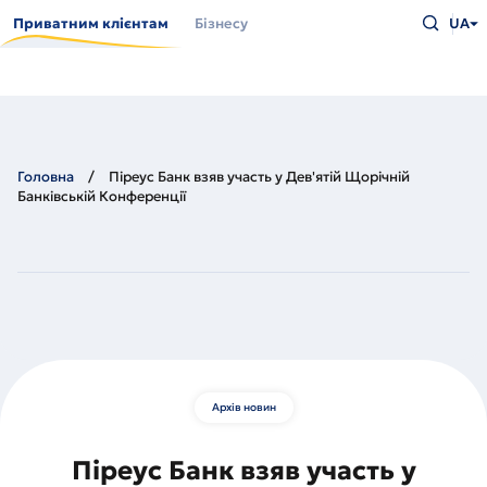
Перейти
Введіть
до
Приватним клієнтам
Бізнесу
UA
що
основного
шукаєт
вмісту
та
натисн
Enter
Головна
Піреус Банк взяв участь у Дев'ятій Щорічній
Банківській Конференції
Архів новин
Піреус Банк взяв участь у