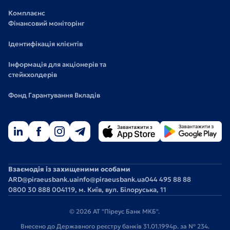
Комплаєнс
Фінансовий моніторінг
Ідентифікація клієнтів
Інформація для акціонерів та
стейкхолдерів
Фонд Гарантування Вкладів
Взаємодія із захищеними особами
ARD@piraeusbank.ua
info@piraeusbank.ua
044 495 88 88
0800 30 888 0
04119, м. Київ, вул. Білоруська, 11
© 2026 АТ "Піреус Банк МКБ".
Внесено до Державного реєстру банків 31.01.1994р. за № 234.