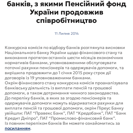
банків, з якими Пенсійний фонд
України продовжив
співробітництво
11 Липня 2014
Конкурсна комісія по відбору банків розглянула висновки
Національного банку України щодо фінансового стану та
виконання протягом останніх шести місяців економічних
нормативів банками, уповноваженими обслуговувати
поточні рахунки пенсіонерів та одержувачів допомоги, та
вирішила продовжити до 1 січня 2015 року строк дії
договорів із 19 уповноваженими банками.
Окрім фінансового стану конкурсна комісія проаналізувала
банківську діяльність із виплати пенсій та грошової
допомоги, а також дотримання чинного законодавства.
До переліку банків, в яких за згодою пенсіонерів та
одержувачів допомоги можуть відкриватися рахунки для
виплати пенсій та грошової допомоги, окрім Піреус Банку
увійшли: ПАТ “Правекс Банк”, ПАТ “Кредобанк”, ПАТ “Банк
Кредит Дніпро”, ПАТ “Промислово-фінансовий банк”.
Із повним переліком банків Ви можете ознайомитись за
посиланням
.