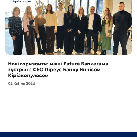
Архів новин
Нові горизонти: наші Future Bankers на
зустрічі з CEO Піреус Банку Яннісом
Кіріакопулосом
02 Квітня 2026