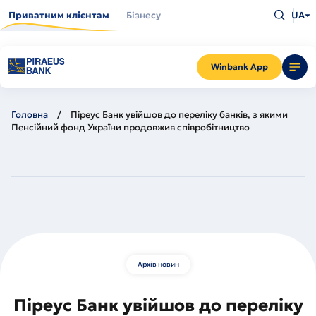
Перейти
Введіть
до
Приватним клієнтам
Бізнесу
UA
що
основного
шукаєт
вмісту
та
натисн
Enter
Winbank App
Головна
Піреус Банк увійшов до переліку банків, з якими
Пенсійний фонд України продовжив співробітництво
Архів новин
Піреус Банк увійшов до переліку