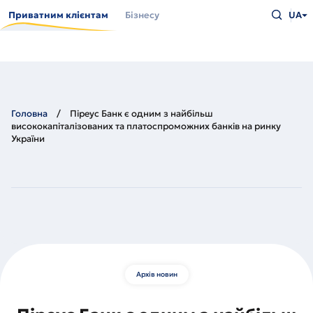
Перейти
Введіть
до
Приватним клієнтам
Бізнесу
UA
що
основного
шукаєт
вмісту
та
натисн
Enter
Головна
Піреус Банк є одним з найбільш
висококапіталізованих та платоспроможних банків на ринку
України
Архів новин