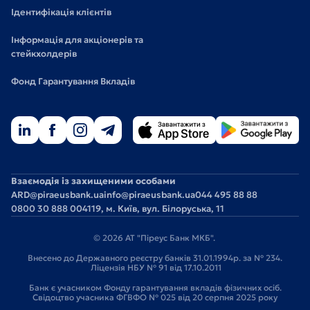
Ідентифікація клієнтів
Інформація для акціонерів та
стейкхолдерів
Фонд Гарантування Вкладів
Взаємодія із захищеними особами
ARD@piraeusbank.ua
info@piraeusbank.ua
044 495 88 88
0800 30 888 0
04119, м. Київ, вул. Білоруська, 11
© 2026 АТ "Піреус Банк МКБ".
Внесено до Державного реєстру банків 31.01.1994р. за № 234.
Ліцензія НБУ № 91 від 17.10.2011
Банк є учасником Фонду гарантування вкладів фізичних осіб.
Свідоцтво учасника ФГВФО № 025 від 20 серпня 2025 року