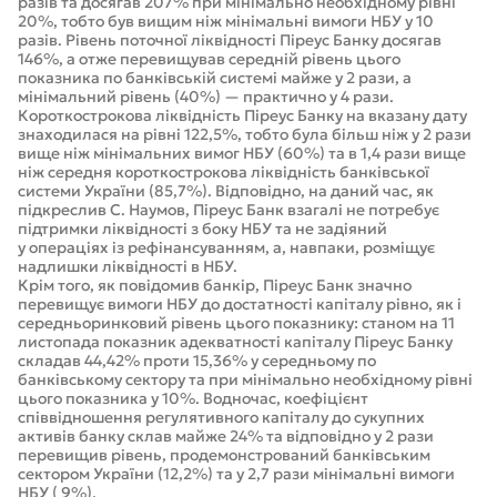
разів та досягав 207% при мінімально необхідному рівні
20%, тобто був вищим ніж мінімальні вимоги НБУ у 10
разів. Рівень поточної ліквідності Піреус Банку досягав
146%, а отже перевищував середній рівень цього
показника по банківській системі майже у 2 рази, а
мінімальний рівень (40%) — практично у 4 рази.
Короткострокова ліквідність Піреус Банку на вказану дату
знаходилася на рівні 122,5%, тобто була більш ніж у 2 рази
вище ніж мінімальних вимог НБУ (60%) та в 1,4 рази вище
ніж середня короткострокова ліквідність банківської
системи України (85,7%). Відповідно, на даний час, як
підкреслив С. Наумов, Піреус Банк взагалі не потребує
підтримки ліквідності з боку НБУ та не задіяний
у операціях із рефінансуванням, а, навпаки, розміщує
надлишки ліквідності в НБУ.
Крім того, як повідомив банкір, Піреус Банк значно
перевищує вимоги НБУ до достатності капіталу рівно, як і
середньоринковий рівень цього показнику: станом на 11
листопада показник адекватності капіталу Піреус Банку
складав 44,42% проти 15,36% у середньому по
банківському сектору та при мінімально необхідному рівні
цього показника у 10%. Водночас, коефіцієнт
співвідношення регулятивного капіталу до сукупних
активів банку склав майже 24% та відповідно у 2 рази
перевищив рівень, продемонстрований банківським
сектором України (12,2%) та у 2,7 рази мінімальні вимоги
НБУ ( 9%).