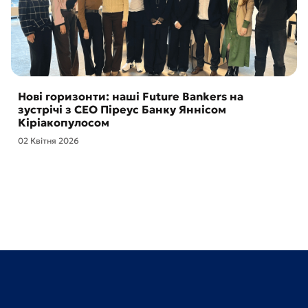
Нові горизонти: наші Future Bankers на
зустрічі з CEO Піреус Банку Яннісом
Кіріакопулосом
02 Квітня 2026