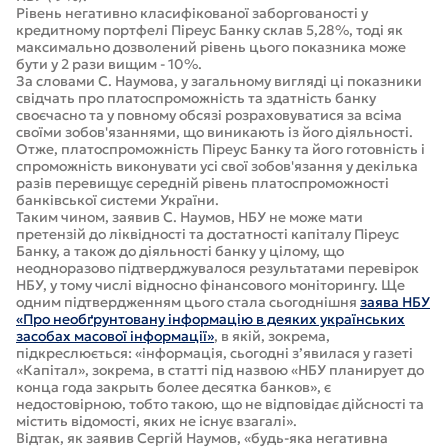
Рівень негативно класифікованої заборгованості у
кредитному портфелі Піреус Банку склав 5,28%, тоді як
максимально дозволений рівень цього показника може
бути у 2 рази вищим - 10%.
За словами С. Наумова, у загальному вигляді ці показники
свідчать про платоспроможність та здатність банку
своєчасно та у повному обсязі розраховуватися за всіма
своїми зобов'язаннями, що виникають із його діяльності.
Отже, платоспроможність Піреус Банку та його готовність і
спроможність виконувати усі свої зобов'язання у декілька
разів перевищує середній рівень платоспроможності
банківської системи України.
Таким чином, заявив С. Наумов, НБУ не може мати
претензій до ліквідності та достатності капіталу Піреус
Банку, а також до діяльності банку у цілому, що
неодноразово підтверджувалося результатами перевірок
НБУ, у тому числі відносно фінансового моніторингу. Ще
одним підтвердженням цього стала сьогоднішня
заява НБУ
«Про необґрунтовану інформацію в деяких українських
засобах масової інформації»
, в якій, зокрема,
підкреслюється: «інформація, сьогодні з’явилася у газеті
«Капітал», зокрема, в статті під назвою «НБУ планирует до
конца года закрыть более десятка банков», є
недостовірною, тобто такою, що не відповідає дійсності та
містить відомості, яких не існує взагалі».
Відтак, як заявив Сергій Наумов, «будь-яка негативна