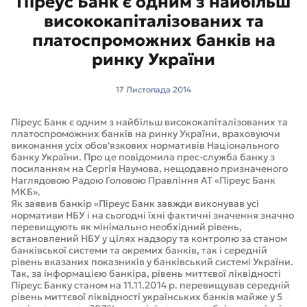
Піреус Банк є одним з найбільш
висококапіталізованих та
платоспроможних банків на
ринку України
17 Листопада 2014
Піреус Банк є одним з найбільш висококапіталізованих та
платоспроможних банків на ринку України, враховуючи
виконання усіх обов'язкових нормативів Національного
банку України. Про це повідомила прес-служба банку з
посиланням на Сергія Наумова, нещодавно призначеного
Наглядовою Радою Головою Правління АТ «Піреус Банк
МКБ».
Як заявив банкір «Піреус Банк завжди виконував усі
нормативи НБУ і на сьогодні їхні фактичні значення значно
перевищують як мінімально необхідний рівень,
встановлений НБУ у цілях надзору та контролю за станом
банківської системи та окремих банків, так і середній
рівень вказаних показників у банківський системі України.
Так, за інформацією банкіра, рівень миттєвої ліквідності
Піреус Банку станом на 11.11.2014 р. перевищував середній
рівень миттєвої ліквідності українських банків майже у 5