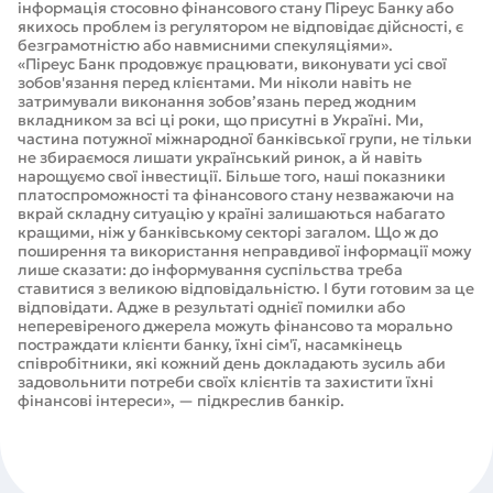
інформація стосовно фінансового стану Піреус Банку або
якихось проблем із регулятором не відповідає дійсності, є
безграмотністю або навмисними спекуляціями».
«Піреус Банк продовжує працювати, виконувати усі свої
зобов'язання перед клієнтами. Ми ніколи навіть не
затримували виконання зобов’язань перед жодним
вкладником за всі ці роки, що присутні в Україні. Ми,
частина потужної міжнародної банківської групи, не тільки
не збираємося лишати український ринок, а й навіть
нарощуємо свої інвестиції. Більше того, наші показники
платоспроможності та фінансового стану незважаючи на
вкрай складну ситуацію у країні залишаються набагато
кращими, ніж у банківському секторі загалом. Що ж до
поширення та використання неправдивої інформації можу
лише сказати: до інформування суспільства треба
ставитися з великою відповідальністю. І бути готовим за це
відповідати. Адже в результаті однієї помилки або
неперевіреного джерела можуть фінансово та морально
постраждати клієнти банку, їхні сім'ї, насамкінець
співробітники, які кожний день докладають зусиль аби
задовольнити потреби своїх клієнтів та захистити їхні
фінансові інтереси», — підкреслив банкір.