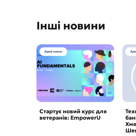
Інші новини
Архів новин
Арх
Стартує новий курс для
Тех
ветеранів: EmpowerU
бан
Хме
Шев