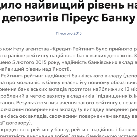
ило найвищий рівень н
депозитів Піреус Банку
11 лютого 2015
о комітету агентства «Кредит-Рейтинг» було прийнято 
го раніше рейтингу надійності банківських депозитів. 
ено 5 лютого 2015 року, надійність банківських вкладі
 (найвищий рівень надійності).
Рейтинг» рейтинг надійності банківського вкладу (деп
а про можливість банку вчасно й у повному обсязі вико
нення банківських вкладів протягом найближчих 12 міс
зроблений з метою захисту вкладників і підвищення їх
станов. Результатом визначення такого рейтингу є неза
воєчасним поверненням вкладу (у випадку введення р
анківських вкладів, своєчасним поверненням вкладу в
дії договору).
о кредитного рейтингу банку, рейтинг надійності банків
іоритетність виконання зобов`язань банківською устано