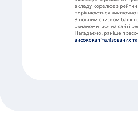
вкладу корелює з рейтин
порівнюються виключно б
З повним списком банків
ознайомитися на сайті ре
Нагадаємо, раніше пресс
висококапіталізованих т