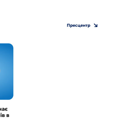
Пресцентр
нає
ів в