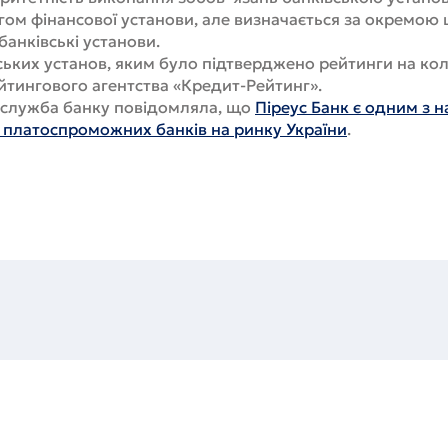
гом фінансової установи, але визначається за окремою
анківські установи.
ських установ, яким було підтверджено рейтинги на ко
йтингового агентства «Кредит-Рейтинг».
-служба банку повідомляла, що
Піреус Банк є одним з 
а платоспроможних банків на ринку України
.