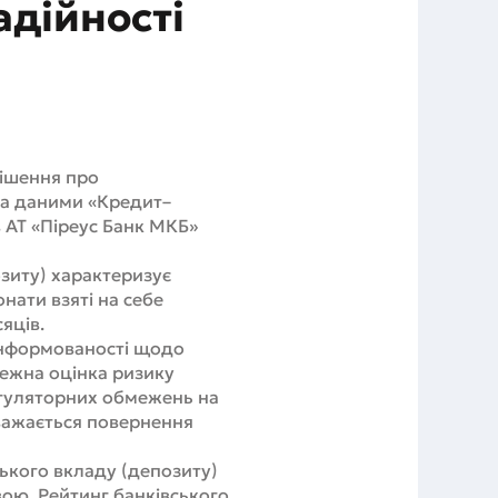
адійності
рішення про
За даними «Кредит–
в АТ «Піреус Банк МКБ»
озиту) характеризує
нати взяті на себе
яців.
 інформованості щодо
лежна оцінка ризику
егуляторних обмежень на
важається повернення
ського вкладу (депозиту)
вою. Рейтинг банківського