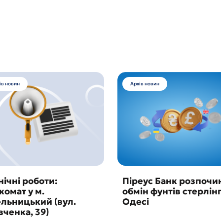
ів новин
Архів новин
нічні роботи:
Піреус Банк розпочи
комат у м.
обмін фунтів стерлінг
льницький (вул.
Одесі
ченка, 39)