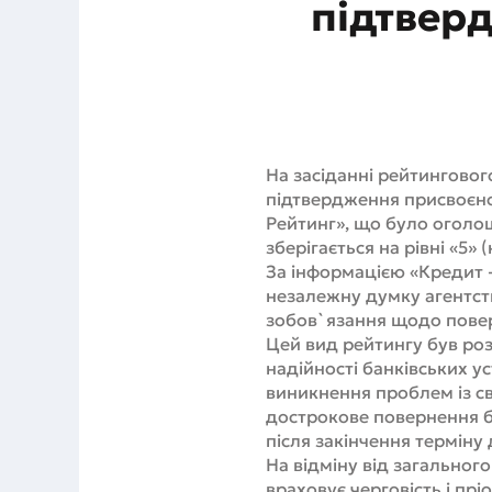
підтверд
На засіданні рейтинговог
підтвердження присвоєно
Рейтинг», що було оголош
зберігається на рівні «5»
За інформацією «Кредит -
незалежну думку агентств
зобов`язання щодо повер
Цей вид рейтингу був ро
надійності банківських у
виникнення проблем із с
дострокове повернення б
після закінчення терміну 
На відміну від загальног
враховує черговість і пр