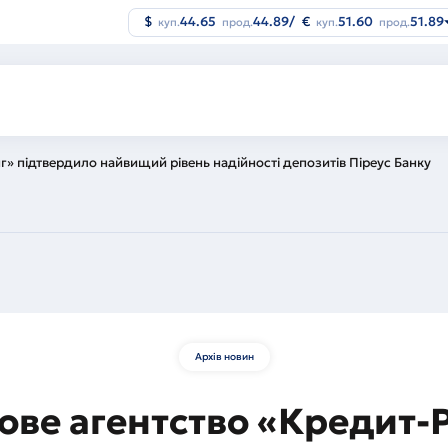
$
44.65
44.89
/
€
51.60
51.89
куп.
прод.
куп.
прод.
г» підтвердило найвищий рівень надійності депозитів Піреус Банку
Архів новин
ове агентство «Кредит-