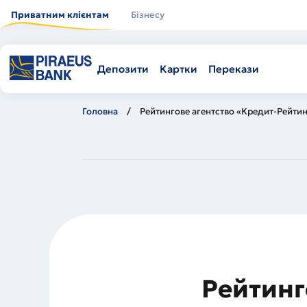
Перейти
до
Приватним клієнтам
Бізнесу
основного
вмісту
Депозити
Картки
Перекази
Головна
Рейтингове агентство «Кредит-Рейтин
Рейтинг