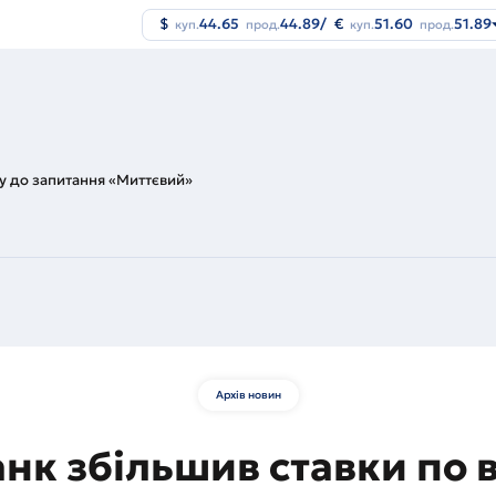
$
44.65
44.89
/
€
51.60
51.89
куп.
прод.
куп.
прод.
ду до запитання «Миттєвий»
Архів новин
анк збільшив ставки по 