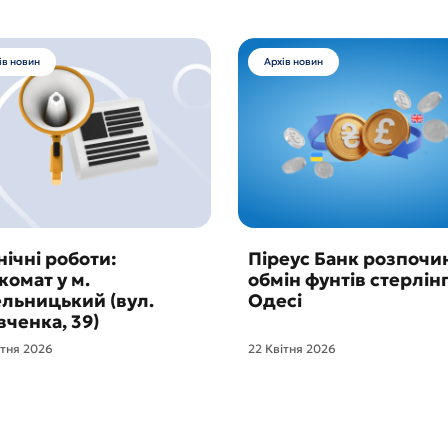
ів новин
Архів новин
нічні роботи:
Піреус Банк розпочи
комат у м.
обмін фунтів стерлінг
льницький (вул.
Одесі
ченка, 39)
ітня 2026
22 Квітня 2026