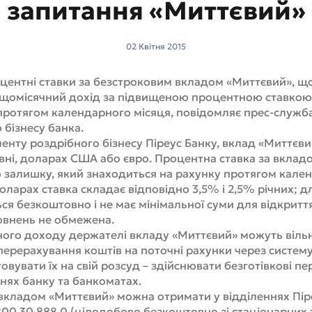
запитання «Миттєвий»
02 Квітня 2015
оцентні ставки за безстроковим вкладом «Миттєвий», щ
щомісячний дохід за підвищеною процентною ставкою н
протягом календарного місяця, повідомляє прес-служба
бізнесу банка.
енту роздрібного бізнесу Піреус Банку, вклад «Миттєви
ивні, доларах США або євро. Процентна ставка за вклад
о залишку, який знаходиться на рахунку протягом кале
оларах ставка складає відповідно 3,5% і 2,5% річних; дл
ся безкоштовно і не має мінімальної суми для відкриття.
овнень не обмежена.
ного доходу держателі вкладу «Миттєвий» можуть віл
ерерахування коштів на поточні рахунки через систему
овувати їх на свій розсуд – здійснювати безготівкові пер
ннях банку та банкоматах.
вкладом «Миттєвий» можна отримати у відділеннях Пір
800 30 888 0 (цілодобово безкоштовно зі стаціонарних