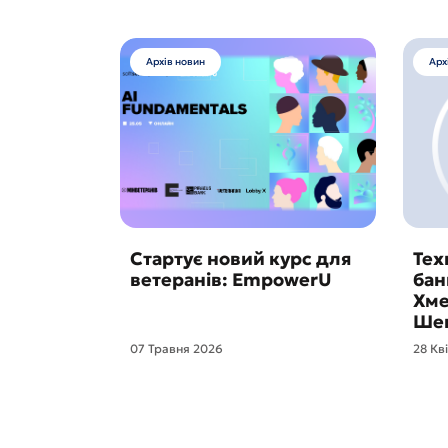
Архів новин
Арх
Стартує новий курс для
Тех
ветеранів: EmpowerU
бан
Хме
Шев
07 Травня 2026
28 Кв