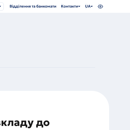
Відділення та банкомати
Контакти
UA
вкладу до