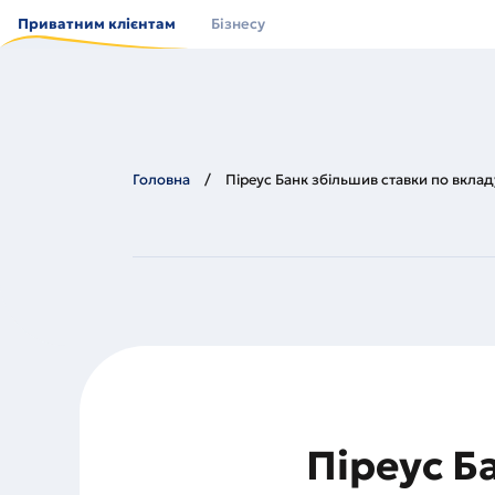
Перейти
до
Приватним клієнтам
Бізнесу
основного
вмісту
Головна
Піреус Банк збільшив ставки по вкла
Піреус Б