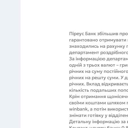
Піреус Банк збільшив пр
гарантовано отримувати 
знаходились на рахунку 
департамент роздрібного 
За інформацією департам
одній з трьох валют – гр
річних на суму постійног
річних на решту суми. У д
річних. Вклад відкриваєть
кількість подальших поп
Крім отримання щомісяч
своїми коштами шляхом п
winbank, а потім використ
знімати готівку у відділе
Детальну інформацію за 
Контакт-центру банку 0 