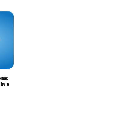
нає
ів в