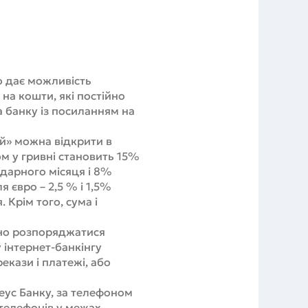
о дає можливість
а кошти, які постійно
 банку із посиланням на
й» можна відкрити в
ом у гривні становить 15%
ндарного місяця і 8%
я євро – 2,5 % і 1,5%
 Крім того, сума і
ьно розпоряджатися
 інтернет-банкінгу
екази і платежі, або
еус Банку, за телефоном
 телефонів у межах