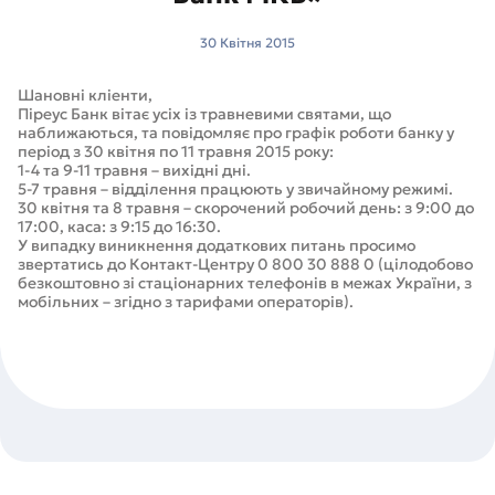
30 Квітня 2015
Шановні кліенти,
Піреус Банк вітає усіх із травневими святами, що
наближаються, та повідомляє про графік роботи банку у
період з 30 квітня по 11 травня 2015 року:
1-4 та 9-11 травня – вихідні дні.
5-7 травня – відділення працюють у звичайному режимі.
30 квітня та 8 травня – скорочений робочий день: з 9:00 до
17:00, каса: з 9:15 до 16:30.
У випадку виникнення додаткових питань просимо
звертатись до Контакт-Центру 0 800 30 888 0 (цілодобово
безкоштовно зі стаціонарних телефонів в межах України, з
мобільних – згідно з тарифами операторів).