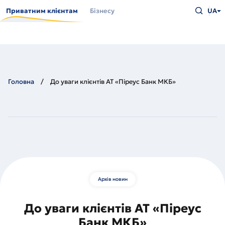
Перейти
Введіть
до
Приватним клієнтам
Бізнесу
UA
що
основного
шукаєт
вмісту
та
натисн
Enter
Головна
До уваги клієнтів АТ «Піреус Банк МКБ»
Архів новин
До уваги клієнтів АТ «Піреус
Банк МКБ»