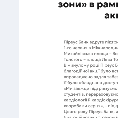
зони» в рам
ак
Піреус Банк вдруге підтр
1-го червня в Міжнародни
Михайлівська площа – Во
Толстого – площа Льва То
В минулому році Піреус 
благодійної акції було в
впроваджено задля забез
її було обладнано доступ
«Ми завжди підтримуємо 
студентів, перераховуємо
кардіології й кардіохіру
хворобами серця», – підкр
Цього року Піреус Банк, 
благодійної акції: разом