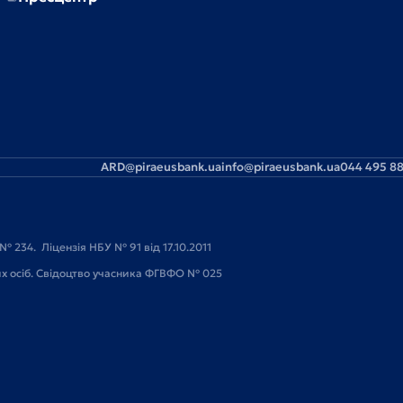
ARD@piraeusbank.ua
info@piraeusbank.ua
044 495 88
№ 234. Ліцензія НБУ № 91 від 17.10.2011
их осіб. Свідоцтво учасника ФГВФО № 025