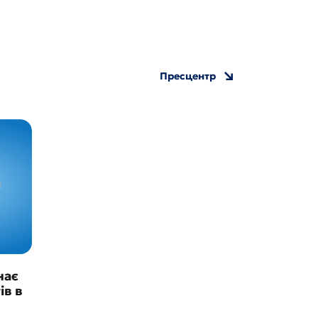
Пресцентр
нає
ів в