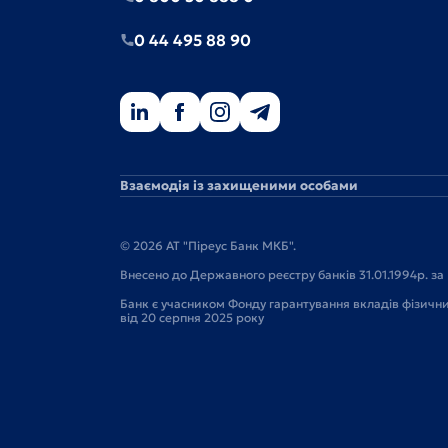
0 44 495 88 90
Взаємодія із захищеними особами
© 2026 АТ "Піреус Банк МКБ".
Внесено до Державного реєстру банків 31.01.1994р. за 
Банк є учасником Фонду гарантування вкладів фізичн
від 20 серпня 2025 року