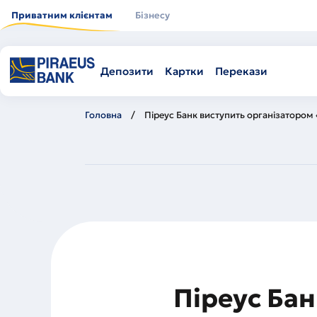
Перейти
до
Приватним клієнтам
Бізнесу
основного
вмісту
Депозити
Картки
Перекази
Головна
Піреус Банк виступить організатором 
Піреус Бан