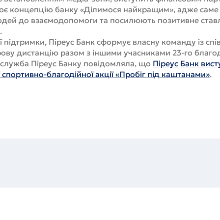
ює концепцію банку «Ділимося найкращим», адже саме 
юдей до взаємодопомоги та посилюють позитивне став
.
 підтримки, Піреус Банк сформує власну команду із спів
ову дистанцію разом з іншими учасниками 23-го благо
-служба Піреус Банку повідомляла, що
Піреус Банк вис
 спортивно-благодійної акції «Пробіг під каштанами»
.