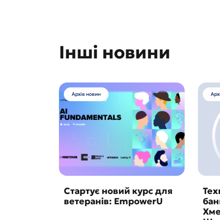
Інші новини
Архів новин
Арх
Стартує новий курс для
Тех
ветеранів: EmpowerU
бан
Хме