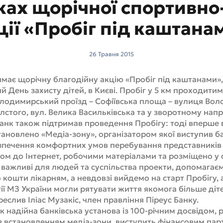
ках щорічної спортивно
ції «Пробіг під каштана
26 Травня 2015
имає щорічну благодійну акцію «Пробіг під каштанами»,
й День захисту дітей, в Києві. Пробіг у 5 км проходит
лодимирський проїзд – Софіївська площа – вулиця Воло
лстого, вул. Велика Васильківська та у зворотному нап
Банк також підтримав проведення Пробігу: тоді вперше 
становлено «Медіа-зону», організатором якої виступив ба
печення комфортних умов перебування представників З
ом до Інтернет, робочими матеріалами та розміщено у 
важливі для людей та суспільства проекти, допомагає
 кошти лікарням, а невдовзі вийдемо на старт Пробігу, 
ргії МЗ України могли рятувати життя якомога більше діт
еслив Іліас Музакіс, член правління Піреус Банку.
як надійна банківська установа із 100-річним досвідом,
 із встановленням медіа-зони, виступить фінансовим пар