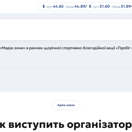
$
44.65
44.89
/
€
51.60
51.89
куп.
прод.
куп.
прод.
«Медіа-зони» в рамках щорічної спортивно-благодійної акції «Пробіг
Архів новин
к виступить організато