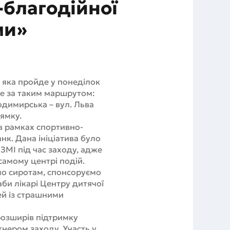
-благодійної
ми»
 яка пройде у понеділок
име за таким маршрутом:
димирська – вул. Льва
рямку.
в рамках спортивно-
нк. Дана ініціатива було
МІ під час заходу, адже
самому центрі подій.
мо сиротам, спонсоруємо
аби лікарі Центру дитячої
ей із страшними
 розширів підтримку
тнером заходу. Участь у