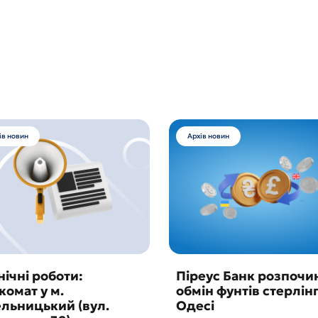
ів новин
Архів новин
нічні роботи:
Піреус Банк розпочи
комат у м.
обмін фунтів стерлінг
льницький (вул.
Одесі