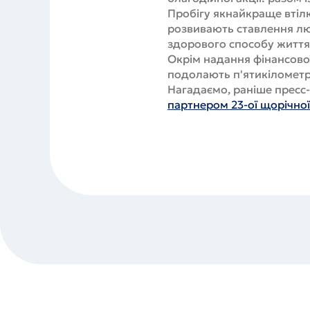
Пробігу якнайкраще втіл
розвивають ставлення л
здорового способу життя
Окрім надання фінансової
подолають п'ятикілометр
Нагадаємо, раніше пресс
партнером 23-ої щорічної