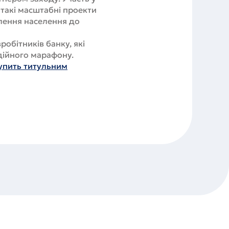
такі масштабні проекти
лення населення до
робітників банку, які
дійного марафону.
тупить титульним