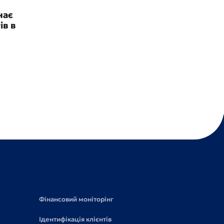
нає
ів в
Фінансовий моніторінг
Ідентифікація клієнтів