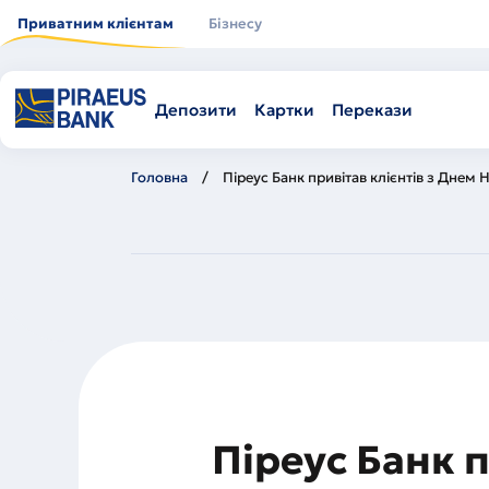
Перейти
до
Приватним клієнтам
Бізнесу
основного
вмісту
Депозити
Картки
Перекази
Головна
Піреус Банк привітав клієнтів з Днем 
Піреус Банк п