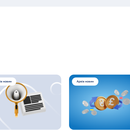
ів новин
Архів новин