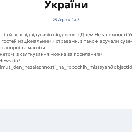
України
25 Серпня 2015
нтів й всіх відвідувачів відділень з Днем Незалежності 
 гостей національними стравами, а також вручали суве
прапорці та магніти.
жетом із святкування можна за посиланням
wNews.do?
atimut_den_nezalezhnosti_na_robochih_mistsyah&object