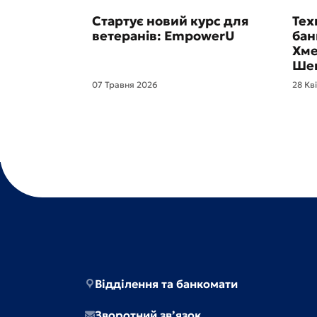
Стартує новий курс для
Тех
ветеранів: EmpowerU
бан
Хме
Шев
07 Травня 2026
28 Кв
Відділення та банкомати
Зворотний зв’язок