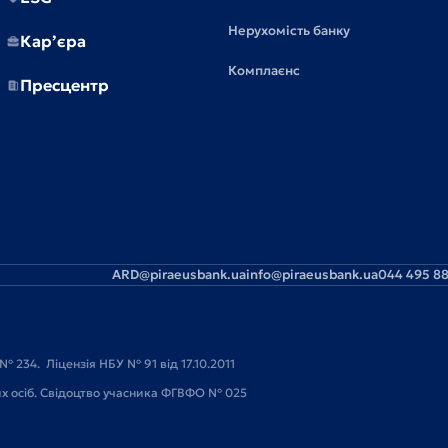
Нерухомість банку
Кар’єра
Комплаєнс
Пресцентр
ARD@piraeusbank.ua
info@piraeusbank.ua
044 495 88
№ 234. Ліцензія НБУ № 91 від 17.10.2011
их осіб. Свідоцтво учасника ФГВФО № 025