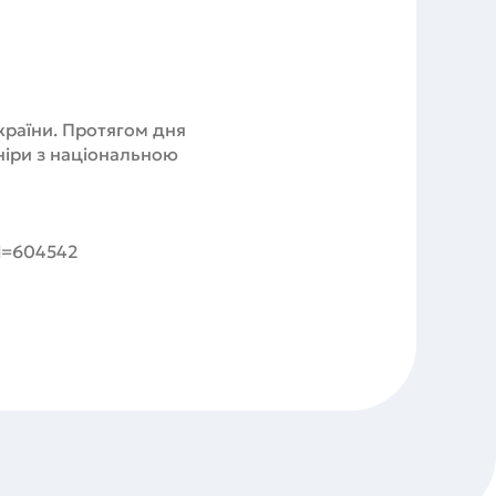
України. Протягом дня
ніри з національною
Id=604542