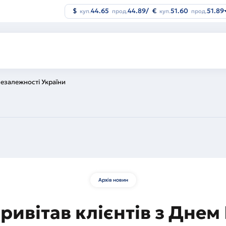
$
44.65
44.89
/
€
51.60
51.89
куп.
прод.
куп.
прод.
Незалежності України
Архів новин
ривітав клієнтів з Дне