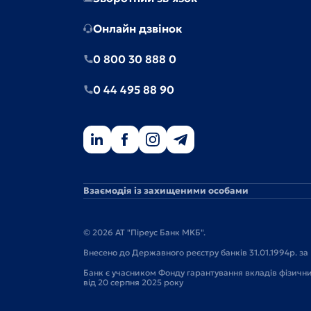
Онлайн дзвінок
0 800 30 888 0
0 44 495 88 90
Взаємодія із захищеними особами
© 2026 АТ "Піреус Банк МКБ".
Внесено до Державного реєстру банків 31.01.1994р. за 
Банк є учасником Фонду гарантування вкладів фізичн
від 20 серпня 2025 року