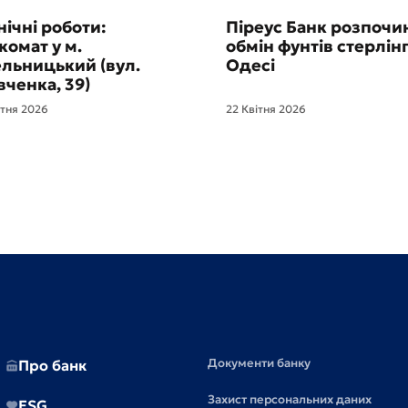
нічні роботи:
Піреус Банк розпочи
комат у м.
обмін фунтів стерлінг
льницький (вул.
Одесі
ченка, 39)
ітня 2026
22 Квітня 2026
Документи банку
Про банк
Захист персональних даних
ESG