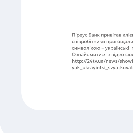
Піреус Банк привітав кліє
співробітники пригощали
символікою – українські 
Ознайомитися з відео сю
http://24tv.ua/news/sho
yak_ukrayintsi_svyatkuv