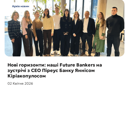
Архів новин
Нові горизонти: наші Future Bankers на
зустрічі з CEO Піреус Банку Яннісом
Кіріакопулосом
02 Квітня 2026