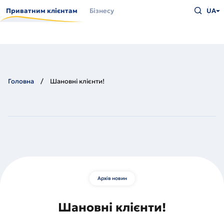
Перейти
Введіть
до
Приватним клієнтам
Бізнесу
UA
що
основного
шукаєт
вмісту
та
натисн
Enter
Головна
Шановні клієнти!
Архів новин
Шановні клієнти!