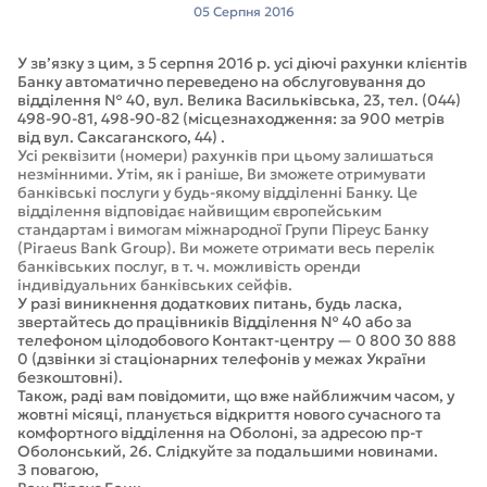
05 Серпня 2016
У зв’язку з цим, з 5 серпня 2016 р. усі діючі рахунки клієнтів
Банку автоматично переведено на обслуговування до
відділення № 40, вул. Велика Васильківська, 23, тел. (044)
498-90-81, 498-90-82 (місцезнаходження: за 900 метрів
від вул. Саксаганского, 44) .
Усі реквізити (номери) рахунків при цьому залишаться
незмінними. Утім, як і раніше, Ви зможете отримувати
банківські послуги у будь-якому відділенні Банку. Це
відділення відповідає найвищим європейським
стандартам і вимогам міжнародної Групи Піреус Банку
(Piraeus Bank Group). Ви можете отримати весь перелік
банківських послуг, в т. ч. можливість оренди
індивідуальних банківських сейфів.
У разі виникнення додаткових питань, будь ласка,
звертайтесь до працівників Відділення № 40 або за
телефоном цілодобового Контакт-центру — 0 800 30 888
0 (дзвінки зі стаціонарних телефонів у межах України
безкоштовні).
Також, раді вам повідомити, що вже найближчим часом, у
жовтні місяці, планується відкриття нового сучасного та
комфортного відділення на Оболоні, за адресою пр-т
Оболонський, 26. Слідкуйте за подальшими новинами.
З повагою,