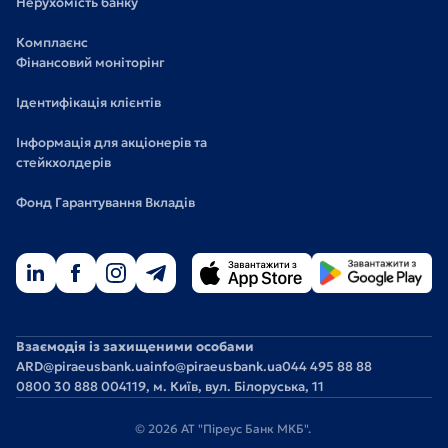
Нерухомість банку
Комплаєнс
Фінансовий моніторінг
Ідентифікація клієнтів
Інформація для акціонерів та
стейкхолдерів
Фонд Гарантування Вкладів
Взаємодія із захищеними особами
ARD@piraeusbank.ua
info@piraeusbank.ua
044 495 88 88
0800 30 888 0
04119, м. Київ, вул. Білоруська, 11
© 2026 АТ "Піреус Банк МКБ".