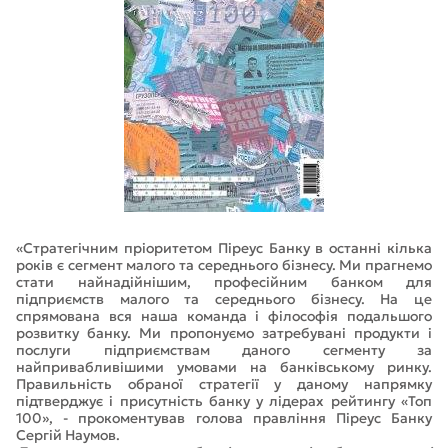
«Стратегічним пріоритетом Піреус Банку в останні кілька
років є сегмент малого та середнього бізнесу. Ми прагнемо
стати найнадійнішим, професійним банком для
підприємств малого та середнього бізнесу. На це
спрямована вся наша команда і філософія подальшого
розвитку банку. Ми пропонуємо затребувані продукти і
послуги підприємствам даного сегменту за
найпривабливішими умовами на банківському ринку.
Правильність обраної стратегії у даному напрямку
підтверджує і присутність банку у лідерах рейтингу «Топ
100», - прокоментував голова правління Піреус Банку
Сергій Наумов.