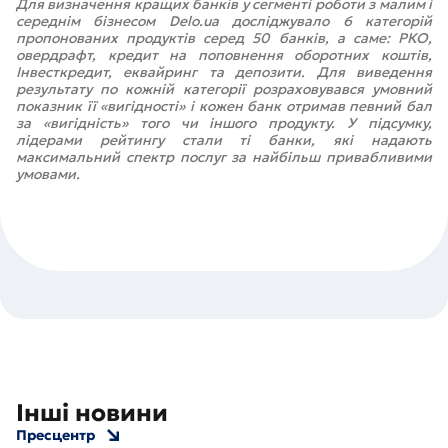
Для визначення кращих банків у сегменті роботи з малим і
середнім бізнесом Delo.ua досліджувало 6 категорій
пропонованих продуктів серед 50 банків, а саме: РКО,
овердрафт, кредит на поповнення оборотних коштів,
Інвесткредит, еквайринг та депозити. Для виведення
результату по кожній категорії розраховувався умовний
показник її «вигідності» і кожен банк отримав певний бал
за «вигідність» того чи іншого продукту. У підсумку,
лідерами рейтингу стали ті банки, які надають
максимальний спектр послуг за найбільш привабливими
умовами.
Інші новини
Пресцентр