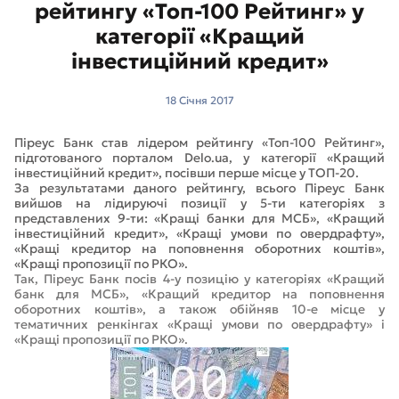
рейтингу «Топ-100 Рейтинг» у
категорії «Кращий
інвестиційний кредит»
18 Cічня 2017
Піреус Банк став лідером рейтингу «Топ-100 Рейтинг»,
підготованого порталом Delo.ua, у категорії «Кращий
інвестиційний кредит», посівши перше місце у ТОП-20.
За результатами даного рейтингу, всього Піреус Банк
вийшов на лідируючі позиції у 5-ти категоріях з
представлених 9-ти: «Кращі банки для МСБ», «Кращий
інвестиційний кредит», «Кращі умови по овердрафту»,
«Кращі кредитор на поповнення оборотних коштів»,
«Кращі пропозиції по РКО».
Так, Піреус Банк посів 4-у позицію у категоріях «Кращий
банк для МСБ», «Кращий кредитор на поповнення
оборотних коштів», а також обійняв 10-е місце у
тематичних ренкінгах «Кращі умови по овердрафту» і
«Кращі пропозиції по РКО».