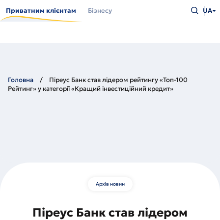
Перейти
Введіть
до
Приватним клієнтам
Бізнесу
UA
що
основного
шукаєт
вмісту
та
натисн
Enter
Головна
Піреус Банк став лідером рейтингу «Топ-100
Рейтинг» у категорії «Кращий інвестиційний кредит»
Архів новин
Піреус Банк став лідером