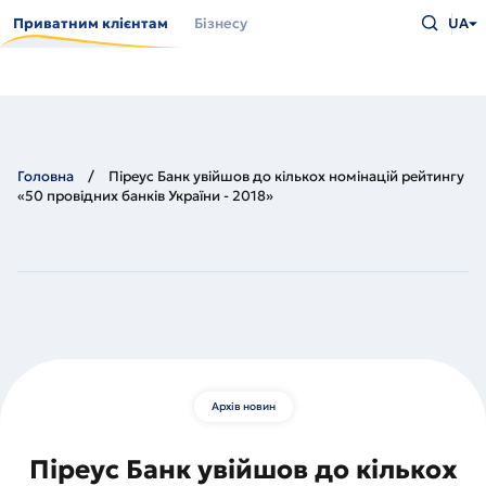
Перейти
Введіть
до
Приватним клієнтам
Бізнесу
UA
що
основного
шукаєт
вмісту
та
натисн
Enter
Головна
Піреус Банк увійшов до кількох номінацій рейтингу
«50 провідних банків України - 2018»
Архів новин
Піреус Банк увійшов до кількох