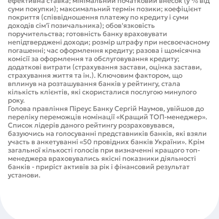
ефективна ставка; мінімальний початковий внесок (у % від
суми покупки); максимальний термін позики; коефіцієнт
покриття (співвідношення платежу по кредиту і суми
доходів сім'ї позичальника); обов'язковість
поручительства; готовність банку враховувати
непідтверджені доходи; розмір штрафу при несвоєчасному
погашенні; час оформлення кредиту; разова і щомісячна
комісії за оформлення та обслуговування кредиту;
додаткові витрати (страхування застави, оцінка застави,
страхування життя та ін.). Ключовим фактором, що
вплинув на розташування банків у рейтингу, стала
кількість клієнтів, які скористалися послугою минулого
року.
Голова правління Піреус Банку Сергій Наумов, увійшов до
переліку переможців номінації «Кращий ТОП-менеджер».
Список лідерів даного рейтингу розраховувався,
базуючись на голосуванні представників банків, які взяли
участь в анкетуванні «50 провідних банків України». Крім
загальної кількості голосів при визначенні кращого топ-
менеджера враховувались якісні показники діяльності
банків - приріст активів за рік і фінансовий результат
установи.