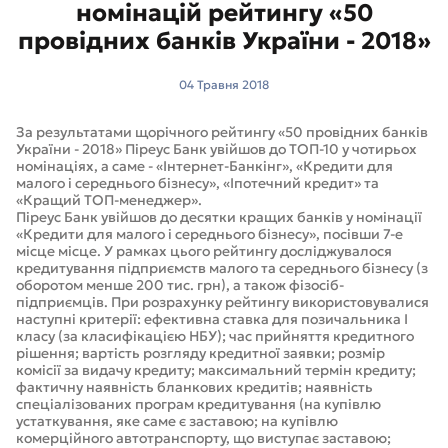
номінацій рейтингу «50
провідних банків України - 2018»
04 Травня 2018
За результатами щорічного рейтингу «50 провідних банків
України - 2018» Піреус Банк увійшов до ТОП-10 у чотирьох
номінаціях, а саме - «Інтернет-Банкінг», «Кредити для
малого і середнього бізнесу», «Іпотечний кредит» та
«Кращий ТОП-менеджер».
Піреус Банк увійшов до десятки кращих банків у номінації
«Кредити для малого і середнього бізнесу», посівши 7-е
місце місце. У рамках цього рейтингу досліджувалося
кредитування підприємств малого та середнього бізнесу (з
оборотом менше 200 тис. грн), а також фізосіб-
підприємців. При розрахунку рейтингу використовувалися
наступні критерії: ефективна ставка для позичальника I
класу (за класифікацією НБУ); час прийняття кредитного
рішення; вартість розгляду кредитної заявки; розмір
комісії за видачу кредиту; максимальний термін кредиту;
фактичну наявність бланкових кредитів; наявність
спеціалізованих програм кредитування (на купівлю
устаткування, яке саме є заставою; на купівлю
комерційного автотранспорту, що виступає заставою;