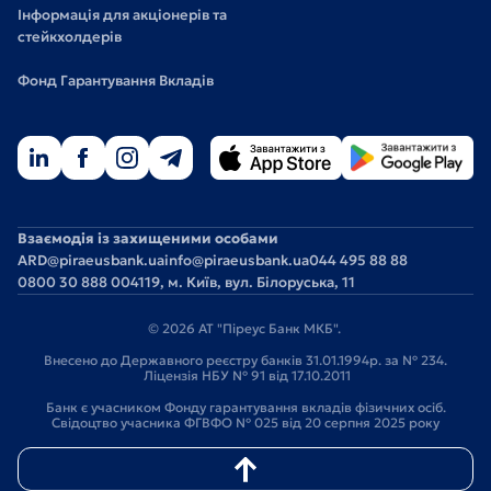
Інформація для акціонерів та
стейкхолдерів
Фонд Гарантування Вкладів
Взаємодія із захищеними особами
ARD@piraeusbank.ua
info@piraeusbank.ua
044 495 88 88
0800 30 888 0
04119, м. Київ, вул. Білоруська, 11
© 2026 АТ "Піреус Банк МКБ".
Внесено до Державного реєстру банків 31.01.1994р. за № 234.
Ліцензія НБУ № 91 від 17.10.2011
Банк є учасником Фонду гарантування вкладів фізичних осіб.
Свідоцтво учасника ФГВФО № 025 від 20 серпня 2025 року