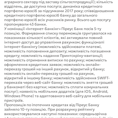
аграрного сектору під заставу сільгосппродукції); кількість
відділень, де доступна послуга; динаміка кредитного
портфелю юросіб за підсумками 2017 року; співвідношення
кредитного портфелю юросіб банку до загального
портфелю юросіб всіх учасників ринку. Всього цю послугу
пропонували 43 банки.
У номінації «Інтернет-Банкінг» Піреус Банк посів 5-ту
позицію. Формування списку переможців грунтувалося на
показниках кількості клієнтів, які активували повний
інтернет-доступ до управління рахунком; функціоналі
інтернет-банкінгу (можливість здійснювати платежі,
можливість поповнення депозиту; можливість погашення
кредиту; можливість надання Принтскріну-квитанції;
можливість отримання виписки по рахунку; можливість
оформлення кредитних заявок; можливість онлайн-
переказу грошей на інший рахунок, відкритий у банку;
можливість онлайн-переказу грошей на рахунок,
відкритий в іншому банку; можливість здійснення SWIFT-
переказів через веб-сайт банку: можливість зняття грошей
у банкоматі без картки; можливість сплати комунальних
послуг); наявність мобільних додатків (для iOS, Android,
Windows Phone) та адаптованого веб-сайту для мобільних
пристроїв.
Пропозиція по іпотечних кредитах від Піреус Банку
зайняло 10-ту позицію. При розрахунку рейтингу
використовувалися наступні показники: середньорічна