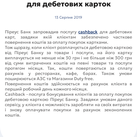
для дебетових карток
13 Серпня 2019
Піреус Банк запровадив послугу
cashback
для дебетових
карт, завдяки якій клієнтам забезпечено часткове
повернення коштів за оплату покупок картками.
Тож щоразу, коли клієнт розплачується дебетовою карткою
від Піреус Банку за товари і послуги, на його картку
виплачується не менше ніж 30 грн і не більше ніж 300 грн
від суми витрачених коштів на певні товари та послуги
протягом місяця. Так, кошти повертаються за сплату
рахунків у ресторанах, кафе, барах. Також умови
поширюються АЗС та Магазини Duty free.
Повернення коштів здійснюється на рахунок клієнта в
перший робочий день кожного місяця.
Cashback - послуга бонусування клієнтів за оплату покупок
дебетовою карткою Піреус Банку. Завдяки умовам даного
сервісу, у клієнта є можливість заробляти на своїх витратах
і знову оплачувати покупки за рахунок зеконолених
коштів.