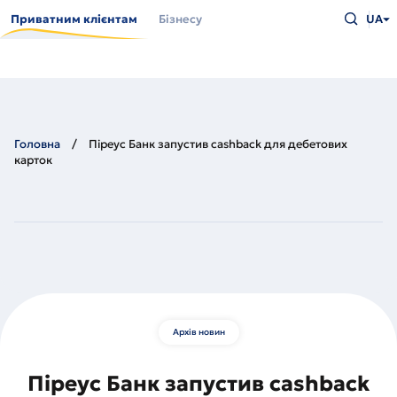
Перейти
Введіть
до
Приватним клієнтам
Бізнесу
UA
що
основного
шукаєт
вмісту
та
натисн
Enter
Головна
Піреус Банк запустив cashback для дебетових
карток
Архів новин
Піреус Банк запустив cashback