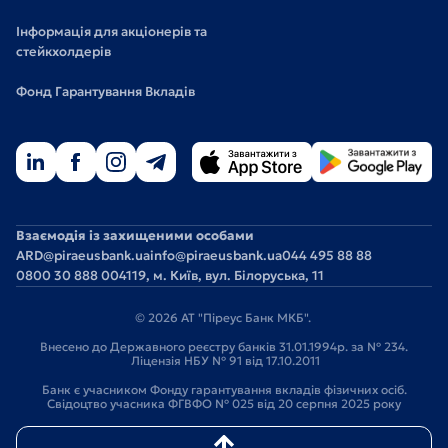
Інформація для акціонерів та
стейкхолдерів
Фонд Гарантування Вкладів
Взаємодія із захищеними особами
ARD@piraeusbank.ua
info@piraeusbank.ua
044 495 88 88
0800 30 888 0
04119, м. Київ, вул. Білоруська, 11
© 2026 АТ "Піреус Банк МКБ".
Внесено до Державного реєстру банків 31.01.1994р. за № 234.
Ліцензія НБУ № 91 від 17.10.2011
Банк є учасником Фонду гарантування вкладів фізичних осіб.
Свідоцтво учасника ФГВФО № 025 від 20 серпня 2025 року