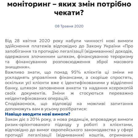
моніторинг – яких змін потрібно
чекати?
08 Травня 2020
Від 28 квітня 2020 року набули чинності нові вимоги
здійснення платежів відповідно до Закону України «Про
запобігання та протидію легалізації (відмиванню) доходів,
одержаних злочинним шляхом, фінансуванню тероризму
та фінансуванню розповсюдження зброї масового
знищення».
Важливо знати, що понад 95% клієнтів ці зміни не
ускладнять управління фінансами, а скоріше спростять,
оскільки усі клієнти вже є ідентифікованими у відділенні
банку, шляхом заповнення анкети та надання ксерокопій
своїх документів. Зміни ж стосуються переважно
неідентифікованих операцій.
Сподіваємося, що відповіді на можливі запитання
допоможуть вам в усьому розібратися:
Навіщо вводити нові вимоги?
Закон діє з 2014 року, а нова редакція, впроваджує вимоги
ризик-орієнтованого підходу у роботі з клієнтами,
відповідно до вимог європейського законодавства у сфері
протидії легалізації (відмивання) коштів, отриманих