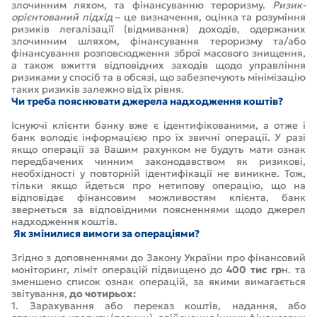
злочинним ляхом, та фінансуванню тероризму.
Ризик-
орієнтований підхід
– це визначення, оцінка та розуміння
ризиків легалізації (відмивання) доходів, одержаних
злочинним шляхом, фінансування тероризму та/або
фінансування розповсюдження зброї масового знищення,
а також вжиття відповідних заходів щодо управління
ризиками у спосіб та в обсязі, що забезпечують мінімізацію
таких ризиків залежно від їх рівня.
Чи треба пояснювати джерела надходження коштів?
Існуючі клієнти банку вже є ідентифікованими, а отже і
банк володіє інформацією про їх звичні операції. У разі
якщо операції за Вашим рахунком не будуть мати ознак
передбачених чинним законодавством як ризикові,
необхідності у повторній ідентифікації не виникне. Тож,
тільки якщо йдеться про нетипову операцію, що на
відповідає фінансовим можливостям клієнта, банк
звернеться за відповідними поясненнями щодо джерел
надходження коштів.
Як змінилися вимоги за операціями?
Згідно з доповненнями до Закону України про фінансовий
моніторинг, ліміт операцій підвищено до
400 тис гр
н. та
зменшено список ознак операцій, за якими вимагається
звітування,
до чотирьох:
1. Зарахування або переказ коштів, надання, або