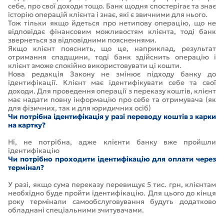
себе, про свої доходи тощо. Банк щодня спостерігає та знає
історію операцій клієнта і знає, які є звичними для нього.
Тож тільки якщо йдеться про нетипову операцію, що не
відповідає фінансовим можливостям клієнта, тоді банк
звернеться за відповідними поясненнями.
Якщо клієнт пояснить, що це, наприклад, результат
отримання спадщини, тоді банк здійснить операцію і
клієнт зможе спокійно використовувати ці кошти.
Нова редакція Закону не змінює підходу банку до
ідентифікації. Клієнт має ідентифікувати себе та свої
доходи. Для проведення операції з переказу коштів, клієнт
має надати повну інформацію про себе та отримувача (як
для фізичних, так и для юридичних осіб)
Чи потрібна ідентифікація у разі переводу коштів з карки
на картку?
Ні, не потрібна, адже клієнти банку вже пройшли
ідентифікацію
Чи потрібно проходити ідентифікацію для оплати через
термінал?
У разі, якщо сума переказу перевищує 5 тис. грн, клієнтам
необхідно буде пройти ідентифікацію. Для цього до кінця
року термінали самообслуговування будуть додатково
обладнані спеціальними зчитувачами.