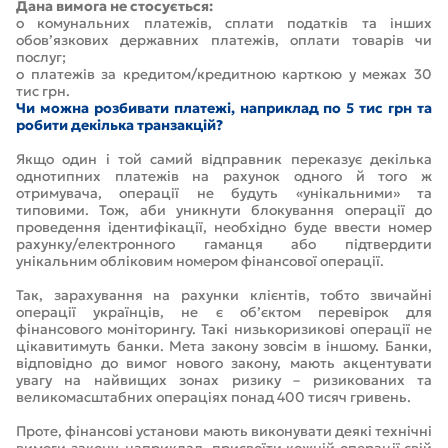
Дана вимога не стосується:
o комунальних платежів, сплати податків та інших
обов’язкових державних платежів, оплати товарів чи
послуг;
o платежів за кредитом/кредитною карткою у межах 30
тис грн.
Чи можна розбивати платежі, наприклад по 5 тис грн та
робити декілька транзакцій?
Якщо один і той самий відправник переказує декілька
однотипних платежів на рахунок одного й того ж
отримувача, операції не будуть «унікальними» та
типовими. Тож, аби уникнути блокування операції до
проведення ідентифікації, необхідно буде ввести номер
рахунку/електронного гаманця або підтвердити
унікальним обліковим номером фінансової операції.
Так, зарахування на рахунки клієнтів, тобто звичайні
операції українців, не є об’єктом перевірок для
фінансового моніторингу. Такі низькоризикові операції не
цікавитимуть банки. Мета закону зовсім в іншому. Банки,
відповідно до вимог нового закону, мають акцентувати
увагу на найвищих зонах ризику – ризикованих та
великомасштабних операціях понад 400 тисяч гривень.
Проте, фінансові установи мають виконувати деякі технічні