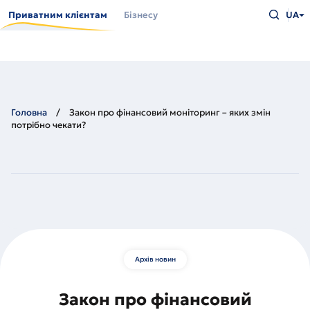
Перейти
Введіть
до
Приватним клієнтам
Бізнесу
UA
що
основного
шукаєт
вмісту
та
натисн
Enter
Головна
Закон про фінансовий моніторинг – яких змін
потрібно чекати?
Архів новин
Закон про фінансовий