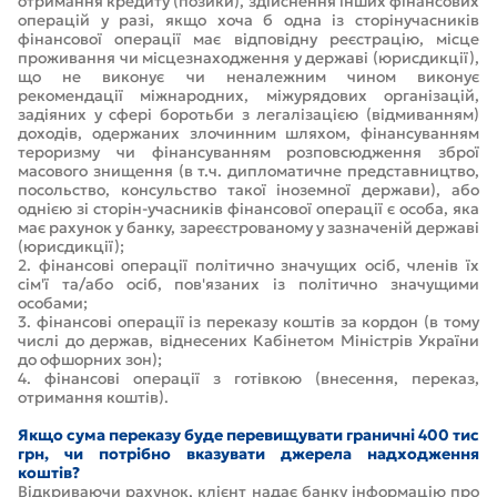
отримання кредиту (позики), здійснення інших фінансових
операцій у разі, якщо хоча б одна із сторінучасників
фінансової операції має відповідну реєстрацію, місце
проживання чи місцезнаходження у державі (юрисдикції),
що не виконує чи неналежним чином виконує
рекомендації міжнародних, міжурядових організацій,
задіяних у сфері боротьби з легалізацією (відмиванням)
доходів, одержаних злочинним шляхом, фінансуванням
тероризму чи фінансуванням розповсюдження зброї
масового знищення (в т.ч. дипломатичне представництво,
посольство, консульство такої іноземної держави), або
однією зі сторін-учасників фінансової операції є особа, яка
має рахунок у банку, зареєстрованому у зазначеній державі
(юрисдикції);
2. фінансові операції політично значущих осіб, членів їх
сім'ї та/або осіб, пов'язаних із політично значущими
особами;
3. фінансові операції із переказу коштів за кордон (в тому
числі до держав, віднесених Кабінетом Міністрів України
до офшорних зон);
4. фінансові операції з готівкою (внесення, переказ,
отримання коштів).
Якщо сума переказу буде перевищувати граничні 400 тис
грн, чи потрібно вказувати джерела надходження
коштів?
Відкриваючи рахунок, клієнт надає банку інформацію про