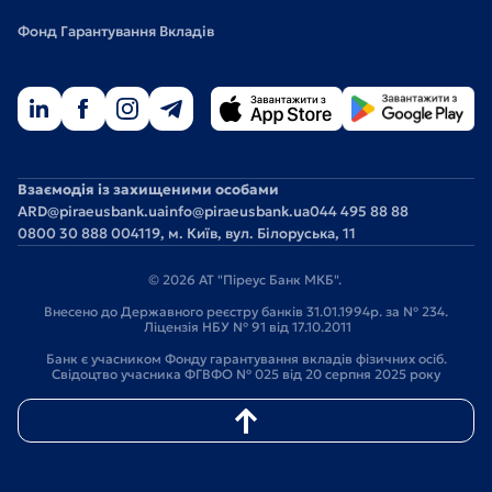
Фонд Гарантування Вкладів
Взаємодія із захищеними особами
ARD@piraeusbank.ua
info@piraeusbank.ua
044 495 88 88
0800 30 888 0
04119, м. Київ, вул. Білоруська, 11
© 2026 АТ "Піреус Банк МКБ".
Внесено до Державного реєстру банків 31.01.1994р. за № 234.
Ліцензія НБУ № 91 від 17.10.2011
Банк є учасником Фонду гарантування вкладів фізичних осіб.
Свідоцтво учасника ФГВФО № 025 від 20 серпня 2025 року