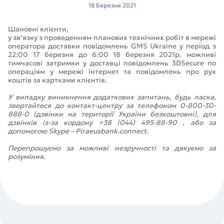
18 Березня 2021
Шановні клієнти,
у зв’язку з проведенням планових технічних робіт в мережі
оператора доставки повідомлень GMS Ukraine у період з
22:00 17 березня до 6:00 18 березня 2021р. можливі
тимчасові затримки у доставці повідомлень 3DSecure по
операціям у мережі інтернет та повідомлень про рух
коштів за картками клієнтів.
У випадку виникнення додаткових запитань, будь ласка,
звертайтеся до контакт-центру за телефоном 0-800-30-
888-0 (дзвінки на території України безкоштовні), для
дзвінків із-за кордону +38 (044) 495-88-90 , або за
допомогою Skype – Piraeusbank.connect.
Перепрошуємо за можливі незручності та дякуємо за
розуміння.