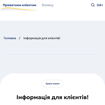
Перейти
Введіть
до
Приватним клієнтам
Бізнесу
UA
що
основного
шукаєт
вмісту
та
натисн
Enter
Головна
Інформація для клієнтів!
Архів новин
Інформація для клієнтів!