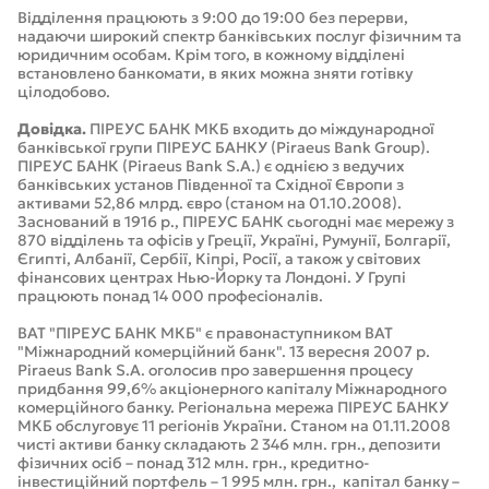
Відділення працюють з 9:00 до 19:00 без перерви,
надаючи широкий спектр банківських послуг фізичним та
юридичним особам. Крім того, в кожному відділені
встановлено банкомати, в яких можна зняти готівку
цілодобово.
Довідка.
ПІРЕУС БАНК МКБ входить до міждународної
банківської групи ПІРЕУС БАНКУ (Piraeus Bank Group).
ПІРЕУС БАНК (Piraeus Bank S.A.) є однією з ведучих
банківських установ Південної та Східної Європи з
активами 52,86 млрд. євро (станом на 01.10.2008).
Заснований в 1916 р., ПІРЕУС БАНК сьогодні має мережу з
870 відділень та офісів у Греції, Україні, Румунії, Болгарії,
Єгипті, Албанії, Сербії, Кіпрі, Росії, а також у світових
фінансових центрах Нью-Йорку та Лондоні. У Групі
працюють понад 14 000 професіоналів.
ВАТ "ПІРЕУС БАНК МКБ" є правонаступником ВАТ
"Міжнародний комерційний банк". 13 вересня 2007 р.
Piraeus Bank S.A. оголосив про завершення процесу
придбання 99,6% акціонерного капіталу Міжнародного
комерційного банку. Регіональна мережа ПІРЕУС БАНКУ
МКБ обслуговує 11 регіонів України. Станом на 01.11.2008
чисті активи банку складають 2 346 млн. грн., депозити
фізичних осіб – понад 312 млн. грн., кредитно-
інвестиційний портфель – 1 995 млн. грн., капітал банку –