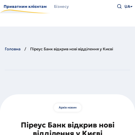
Перейти
Введіть
до
Приватним клієнтам
Бізнесу
UA
що
основного
шукаєт
вмісту
та
натисн
Enter
Головна
Піреус Банк відкрив нові відділення у Києві
Архів новин
Піреус Банк відкрив нові
відділення у Києві