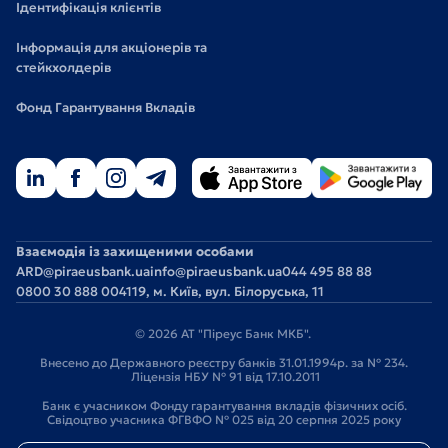
Ідентифікація клієнтів
Інформація для акціонерів та
стейкхолдерів
Фонд Гарантування Вкладів
Взаємодія із захищеними особами
ARD@piraeusbank.ua
info@piraeusbank.ua
044 495 88 88
0800 30 888 0
04119, м. Київ, вул. Білоруська, 11
© 2026 АТ "Піреус Банк МКБ".
Внесено до Державного реєстру банків 31.01.1994р. за № 234.
Ліцензія НБУ № 91 від 17.10.2011
Банк є учасником Фонду гарантування вкладів фізичних осіб.
Свідоцтво учасника ФГВФО № 025 від 20 серпня 2025 року