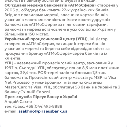
вчасно і в повному обсязі виплачувати вклади.
Об’єднана мережа банкоматів «АТМоСфера»
створена у
2005 р., об’єднує банкомати 22-х українських банків.
Згідно з правилами мережі, власники карток банків-
учасників мають можливість знімати кошти у дружніх
банкоматах «АТМоСфери» за пільговими тарифами.
Банкомати мережі встановлені в усіх областях України у
більш ніж в 150 містах.
Український процесинговий центр (УПЦ)
, ініціатор
створення «АТМоСфери», захищає інтереси банків-
учасників мережі та бере на себе відповідальність за
просування бренду «АТМоСфера» серед банків та їх
клієнтів.
УПЦ – незалежний процесінговий центр, заснований у
1997 р. Сьогодні УПЦ обслуговує понад 8,9 млн платіжних
карток, 39,4 тис. POS-терміналів та близько 7,5 тис.
банкоматів. Процесінговий центр має статус MSP та Visa
Net Processor у міжнародних платіжних системах
MasterCard та Visa. УПЦ обслуговує 58 банків в Україні та 3
банки у Східній Європі.
Прес-служба Піреус Банку в Україні
Андрій Сахно
тел./факс: +38(044)495-8888
e-mail:
asakhno@piraeusbank.ua