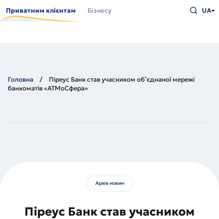
Перейти
Введіть
до
Приватним клієнтам
Бізнесу
UA
що
основного
шукаєт
вмісту
та
натисн
Enter
Головна
Піреус Банк став учасником об’єднаної мережі
банкоматів «АТМоСфера»
Архів новин
Піреус Банк став учасником