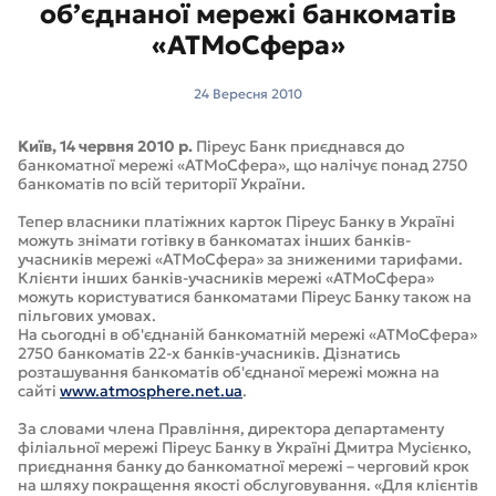
об’єднаної мережі банкоматів
«АТМоСфера»
24 Вересня 2010
Київ, 14 червня 2010 р.
Піреус Банк приєднався до
банкоматної мережі «АТМоСфера», що налічує понад 2750
банкоматів по всій території України.
Тепер власники платіжних карток Піреус Банку в Україні
можуть знімати готівку в банкоматах інших банків-
учасників мережі «АТМоСфера» за зниженими тарифами.
Клієнти інших банків-учасників мережі «АТМоСфера»
можуть користуватися банкоматами Піреус Банку також на
пільгових умовах.
На сьогодні в об'єднаній банкоматній мережі «АТМоСфера»
2750 банкоматів 22-х банків-учасників. Дізнатись
розташування банкоматів об'єднаної мережі можна на
сайті
www.atmosphere.net.ua
.
За словами члена Правління, директора департаменту
філіальної мережі Піреус Банку в Україні Дмитра Мусієнко,
приєднання банку до банкоматної мережі – черговий крок
на шляху покращення якості обслуговування. «Для клієнтів