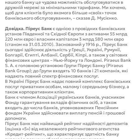
нашого банку це чудова можливість обслуговуватися в
дружній мережі за мінімальними тарифами. Ми хочемо,
щоб для клієнтів було якомога більше «своїх» точок
банківського обслуговування», – сказав Д. Мусієнко.
Довідка. Піреус Банк
є однією з провідних банківських
установ Південної та Східної Європи з активами 55 млрд
220 млн євро і власним капіталом 3 млрд 580 млн євро
(станом на 31.03.2010). Заснований у 1916 р., Піреус Банк
сьогодні здійснює діяльність у Греції, Україні, Румунії,
Болгарії, Єгипті, Албанії, Сербії, Кіпрі, а також у світових
фінансових центрах – Нью-Йорку та Лондоні. Piraeus Bank
S. A. є головною установою Групи Піреус Банку (Piraeus
Bank Group); до Групи входять 10 банків і 21 компанія, які
надають повний спектр фінансових послуг.
В Україні Піреус Банк надає повний комплекс банківських
послуг приватним особам, малому і середньому бізнесу, а
також корпоративним клієнтам.
Банк є членом Асоціації українських банків, учасником
Фонду гарантування вкладів фізичних осіб, а також
входить до числа банків, уповноважених Пенсійним
фондом України здійснювати виплату пенсій і грошової
допомоги.
Піреус Банк має найвищий рейтинг надійності депозитів
(оцінка «5») від незалежного рейтингового агентства
«Кредит-рейтинг», що характеризує здатність банку