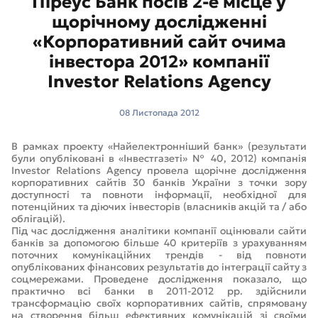
Піреус Банк посів 2-е місце у
щорічному дослідженні
«Корпоративний сайт очима
інвестора 2012» компанії
Investor Relations Agency
08 Листопада 2012
В рамках проекту «Найелектронніший банк» (результати
були опубліковані в «Інвестгазеті» № 40, 2012) компанія
Investor Relations Agency провела щорічне дослідження
корпоративних сайтів 30 банків України з точки зору
доступності та повноти інформації, необхідної для
потенційних та діючих інвесторів (власників акцій та / або
облігацій).
Під час дослідження аналітики компанії оцінювали сайти
банків за допомогою більше 40 критеріїв з урахуванням
поточних комунікаційних трендів - від повноти
опублікованих фінансових результатів до інтеграції сайту з
соцмережами. Проведене дослідження показало, що
практично всі банки в 2011-2012 рр. здійснили
трансформацію своїх корпоративних сайтів, спрямовану
на створення більш ефективних комунікацій зі своїми