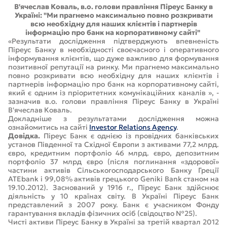
В'ячеслав Коваль, в.о. голови правління Піреус Банку в
Україні: "Ми прагнемо максимально повно розкривати
всю необхідну для наших клієнтів і партнерів
інформацію про банк на корпоративному сайті"
«Результати дослідження підтверджують впевненість
Піреус Банку в необхідності своєчасного і оперативного
інформування клієнтів, що дуже важливо для формування
позитивної репутації на ринку. Ми прагнемо максимально
повно розкривати всю необхідну для наших клієнтів і
партнерів інформацію про банк на корпоративному сайті,
який є одним із пріоритетних комунікаційних каналів », -
зазначив в.о. голови правління Піреус Банку в Україні
В'ячеслав Коваль.
Докладніше з результатами дослідження можна
ознайомитись на сайті
Investor Relations Agency
.
Довідка.
Піреус Банк є однією із провідних банківських
установ Південної та Східної Європи з активами 77,2 млрд.
євро, кредитним портфоліо 46 млрд. євро, депозитним
портфоліо 37 млрд євро (після поглинання «здорової»
частини активів Сільськогосподарського Банку Греції
ATEbank і 99,08% активів грецького Geniki Bank станом на
19.10.2012). Заснований у 1916 г., Піреус Банк здійснює
діяльність у 10 країнах світу. В Україні Піреус Банк
представлений з 2007 року. Банк є учасником Фонду
гарантування вкладів фізичних осіб (свідоцтво №25).
Чисті активи Піреус Банку в Україні за третій квартал 2012