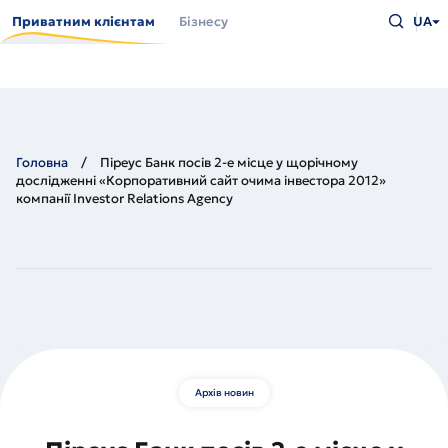
Перейти
Введіть
до
Приватним клієнтам
Бізнесу
UA
що
основного
шукаєт
вмісту
та
натисн
Enter
Головна
Піреус Банк посів 2-е місце у щорічному
дослідженні «Корпоративний сайт очима інвестора 2012»
компанії Investor Relations Agency
Архів новин