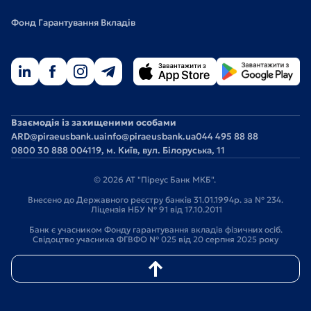
Фонд Гарантування Вкладів
Взаємодія із захищеними особами
ARD@piraeusbank.ua
info@piraeusbank.ua
044 495 88 88
0800 30 888 0
04119, м. Київ, вул. Білоруська, 11
© 2026 АТ "Піреус Банк МКБ".
Внесено до Державного реєстру банків 31.01.1994р. за № 234.
Ліцензія НБУ № 91 від 17.10.2011
Банк є учасником Фонду гарантування вкладів фізичних осіб.
Свідоцтво учасника ФГВФО № 025 від 20 серпня 2025 року