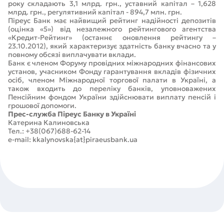
року складають 3,1 млрд. грн., уставний капітал – 1,628
млрд. грн., регулятивний капітал - 894,7 млн. грн.
Піреус Банк має найвищий рейтинг надійності депозитів
(оцінка «5») від незалежного рейтингового агентства
«Кредит-Рейтинг» (останнє оновлення рейтингу –
23.10.2012), який характеризує здатність банку вчасно та у
повному обсязі виплачувати вклади.
Банк є членом Форуму провідних міжнародних фінансових
установ, учасником Фонду гарантування вкладів фізичних
осіб, членом Міжнародної торгової палати в Україні, а
також входить до переліку банків, уповноважених
Пенсійним фондом України здійснювати виплату пенсій і
грошової допомоги.
Прес-служба Піреус Банку в Україні
Катерина Калиновська
Тел.: +38(067)688-62-14
e-mail: kkalynovska{at}piraeusbank.ua