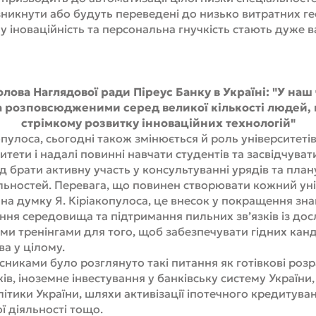
зникнути або будуть переведені до низько витратних ге
му іноваційність та персональна гнучкість стають дуже
олова Наглядової ради Піреус Банку в Україні: "У наш
 розповсюдженими серед великої кількості людей, 
стрімкому розвитку інноваційних технологій"
опулоса, сьогодні також змінюється й роль університетів п
ситети і надалі повинні навчати студентів та засвідчувати
д брати активну участь у консультуванні урядів та план
альностей. Перевага, що повинен створювати кожний уні
а думку Я. Кіріакопулоса, це внесок у покращення зна
ня середовища та підтримання пильних зв’язків із до
ми тренінгами для того, щоб забезпечувати гідних канд
ва у цілому.
сниками було розглянуто такі питання як готівкові розр
в, іноземне інвестування у банківську систему України,
олітики України, шляхи активізації іпотечного кредитува
ї діяльності тощо.