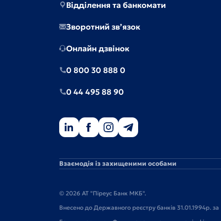
Відділення та банкомати
Зворотний зв’язок
Онлайн дзвінок
0 800 30 888 0
0 44 495 88 90
Взаємодія із захищеними особами
© 2026 АТ "Піреус Банк МКБ".
Внесено до Державного реєстру банків 31.01.1994р. за 