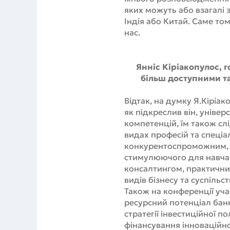
яких можуть або взагалі 
Індія або Китай. Саме то
нас.
Янніс Кіріакопулос, г
більш доступними та
Відтак, на думку Я.Кіріак
як підкреслив він, універ
компетенцій, їм також слі
видах професій та спеці
конкурентоспроможним, н
стимулюючого для навчан
консалтингом, практични
видів бізнесу та суспільст
Також на конференції уча
ресурсний потенціал банкі
стратегії інвестиційної п
фінансування інноваційно