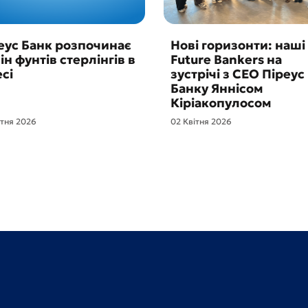
еус Банк розпочинає
Нові горизонти: наші
ін фунтів стерлінгів в
Future Bankers на
сі
зустрічі з CEO Піреус
Банку Яннісом
Кіріакопулосом
ітня 2026
02 Квітня 2026