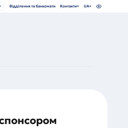
Відділення та банкомати
Контакти
UA
 спонсором