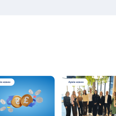
ів новин
Архів новин