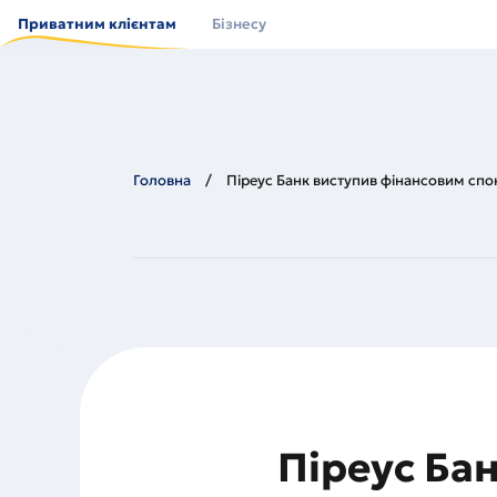
Перейти
до
Приватним клієнтам
Бізнесу
основного
вмісту
Головна
Піреус Банк виступив фінансовим спо
Піреус Ба