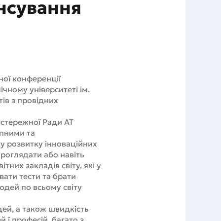
нсування
ної конференції
чному університеті ім.
тів з провідних
остережної Ради АТ
упними та
у розвитку інноваційних
 проглядати або навіть
тних закладів світу, які у
ати тести та брати
юдей по всьому світу
дей, а також швидкість
 ї професій, багато з