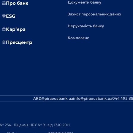
Документи банку
Про банк
Захист персональних даних
ESG
Нерухомість банку
Кар’єра
Комплаєнс
Пресцентр
ARD@piraeusbank.ua
info@piraeusbank.ua
044 495 88
№ 234. Ліцензія НБУ № 91 від 17.10.2011