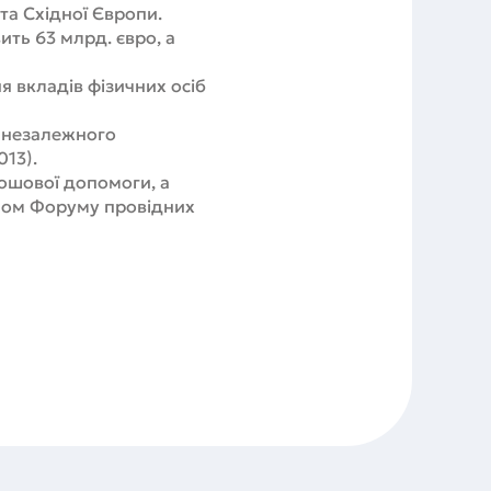
та Східної Європи.
ть 63 млрд. євро, а
я вкладів фізичних осіб
д незалежного
013).
ошової допомоги, а
еном Форуму провідних