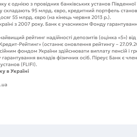
ку є однією з провідних банківських установ Південної 
у складають 95 млрд. євро, кредитний портфель станови
осяг 55 млрд. євро (на кінець червня 2013 р.).
Україні з 2007 року. Банк є учасником Фонду гарантуванн
є найвищий рейтинг надійності депозитів (оцінка «5») ві
Кредит-Рейтинг» (останнє оновлення рейтингу – 27.09.2
ійним фондом України здійснювати виплату пенсій і гр
гарантування вкладів фізичних осіб. Піреус Банк є чл
станов (FLIFI).
у в Україні
.ua