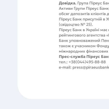
Довідка.
Група Піреус Бан
Активи Групи Піреус Банк
обсяг депозитів клієнтів д
Піреус Банк присутній в 
(свідоцтво № 25).
Піреус Банк в Україні ма
рейтингового агентства «
Банк уповноважений Пенс
також є учасником Фонду 
міжнародних фінансових у
Прес-служба Піреус Банк
тел.: +38(044)495-88-88
e-mail: press@piraeusbank