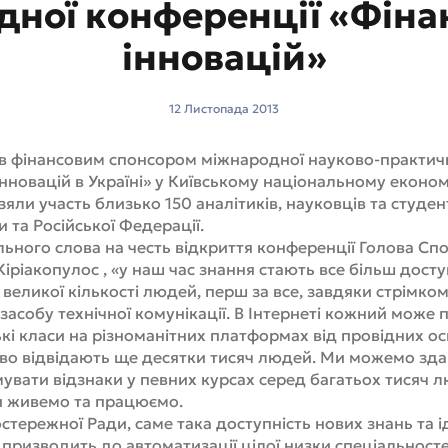
дної конференції «Фіна
інновацій»
12 Листопада 2013
пив фінансовим спонсором міжнародної науково-практич
нновацій в Україні» у Київському національному економі
зяли участь близько 150 аналітиків, науковців та студен
 та Російської Федерації.
ального слова на честь відкриття конференції Голова Сп
Кіріакопулос , «у наш час знання стають все більш дост
еликої кількості людей, перш за все, завдяки стрімком
к засобу технічної комунікації. В Інтернеті кожний може
кі класи на різноманітних платформах від провідних осві
о відвідають ще десятки тисяч людей. Ми можемо здав
мувати відзнаки у певних курсах серед багатьох тисяч л
ми живемо та працюємо.
стережної Ради, саме така доступність нових знань та і
ризводить до автоматизації цілої низки спеціальностей