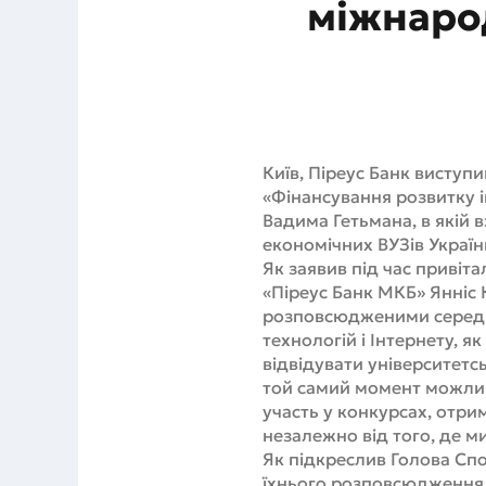
міжнаро
Київ, Піреус Банк висту
«Фінансування розвитку і
Вадима Гетьмана, в якій в
економічних ВУЗів України
Як заявив під час привіт
«Піреус Банк МКБ» Янніс 
розповсюдженими серед в
технологій і Інтернету, я
відвідувати університетсь
той самий момент можлив
участь у конкурсах, отри
незалежно від того, де 
Як підкреслив Голова Спо
їхнього розповсюдження п