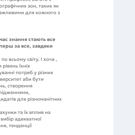
ографічних зон, таких як
 важливими для кожного з
 час знання стають все
перш за все, завдяки
о всьому світу. І хоча ,
 рівень їхніх
уванні потреб у різних
верситет аби бути
нь, створення
слідженнями,
идатів для різноманітних
ахунки та їх вплив на
 вибір адекватної
ння, тенденції