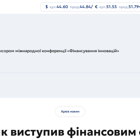
$
44.60
44.84
/
€
51.55
51.79
куп.
прод.
куп.
прод.
нсором міжнародної конференції «Фінансування інновацій»
Архів новин
нк виступив фінансовим