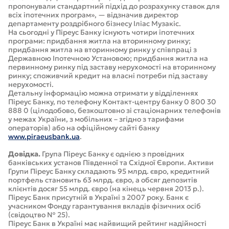
пропонували стандартний підхід до розрахунку ставок для
всіх іпотечних програм», — відзначив директор
департаменту роздрібного бізнесу Іліас Музакіс.
На сьогодні у Піреус Банку існують чотири іпотечних
програми: придбання житла на вторинному ринку;
придбання житла на вторинному ринку у співпраці з
Державною Іпотечною Установою; придбання житла на
первинному ринку під заставу нерухомості на вторинному
ринку; споживчий кредит на власні потреби під заставу
нерухомості.
Детальну інформацію можна отримати у відділеннях
Піреус Банку, по телефону Контакт-центру банку 0 800 30
888 0 (цілодобово, безкоштовно зі стаціонарних телефонів
у межах України, з мобільних – згідно з тарифами
операторів) або на офіційному сайті банку
www.piraeusbank.ua
.
Довідка.
Група Піреус Банку є однією з провідних
банківських установ Південної та Східної Європи. Активи
Групи Піреус Банку складають 95 млрд. євро, кредитний
портфель становить 63 млрд. євро, а обсяг депозитів
клієнтів досяг 55 млрд. євро (на кінець червня 2013 р.).
Піреус Банк присутній в Україні з 2007 року. Банк є
учасником Фонду гарантування вкладів фізичних осіб
(свідоцтво № 25).
Піреус Банк в Україні має найвищий рейтинг надійності