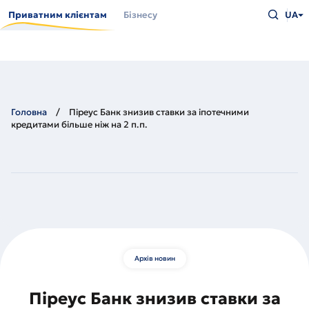
Перейти
Введіть
до
Приватним клієнтам
Бізнесу
UA
що
основного
шукаєт
вмісту
та
натисн
Enter
Головна
Піреус Банк знизив ставки за іпотечними
кредитами більше ніж на 2 п.п.
Архів новин
Піреус Банк знизив ставки за