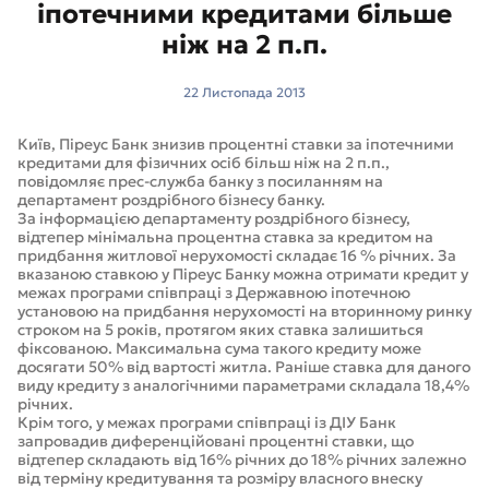
іпотечними кредитами більше
ніж на 2 п.п.
22 Листопада 2013
Київ, Піреус Банк знизив процентні ставки за іпотечними
кредитами для фізичних осіб більш ніж на 2 п.п.,
повідомляє прес-служба банку з посиланням на
департамент роздрібного бізнесу банку.
За інформацією департаменту роздрібного бізнесу,
відтепер мінімальна процентна ставка за кредитом на
придбання житлової нерухомості складає 16 % річних. За
вказаною ставкою у Піреус Банку можна отримати кредит у
межах програми співпраці з Державною іпотечною
установою на придбання нерухомості на вторинному ринку
строком на 5 років, протягом яких ставка залишиться
фіксованою. Максимальна сума такого кредиту може
досягати 50% від вартості житла. Раніше ставка для даного
виду кредиту з аналогічними параметрами складала 18,4%
річних.
Крім того, у межах програми співпраці із ДІУ Банк
запровадив диференційовані процентні ставки, що
відтепер складають від 16% річних до 18% річних залежно
від терміну кредитування та розміру власного внеску