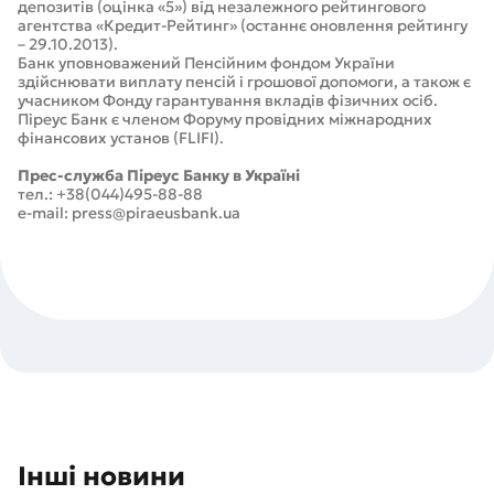
депозитів (оцінка «5») від незалежного рейтингового
агентства «Кредит-Рейтинг» (останнє оновлення рейтингу
– 29.10.2013).
Банк уповноважений Пенсійним фондом України
здійснювати виплату пенсій і грошової допомоги, а також є
учасником Фонду гарантування вкладів фізичних осіб.
Піреус Банк є членом Форуму провідних міжнародних
фінансових установ (FLIFI).
Прес-служба Піреус Банку в Україні
тел.: +38(044)495-88-88
e-mail: press@piraeusbank.ua
Інші новини