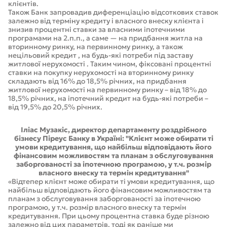
клієнтів.
Також Банк запровадив диференціацію відсоткових ставок
залежно від терміну кредиту і власного внеску клієнта і
знизив процентні ставки за власними іпотечними
програмами на 2.п.п., а саме — на придбання житла на
вторинному ринку, на первинному ринку, а також
нецільовий кредит , на будь-які потреби під заставу
житлової нерухомості . Таким чином, фіксовані процентні
ставки на покупку нерухомості на вторинному ринку
складають від 16% до 18,5% річних, на придбання
житлової нерухомості на первинному ринку – від 18% до
18,5% річних, на іпотечний кредит на будь-які потреби –
від 19,5% до 20,5% річних.
Іліас Музакіс, директор департаменту роздрібного
бізнесу Піреус Банку в Україні: "Клієнт може обирати ті
умови кредитування, що найбільш відповідають його
фінансовим можливостям та планам з обслуговування
заборгованості за іпотечною програмою, у т.ч. розмір
власного внеску та термін кредитування"
«Відтепер клієнт може обирати ті умови кредитування, що
найбільш відповідають його фінансовим можливостям та
планам з обслуговування заборгованості за іпотечною
програмою, у т.ч. розмір власного внеску та термін
кредитування. При цьому процентна ставка буде різною
залежно від цих параметрів, тоді як раніше ми