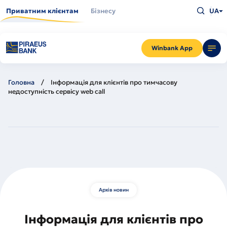
Перейти
Введіть
до
Приватним клієнтам
Бізнесу
UA
що
основного
шукаєт
вмісту
та
натисн
Enter
Winbank App
Головна
Інформація для клієнтів про тимчасову
недоступність сервісу web call
Архів новин
Інформація для клієнтів про