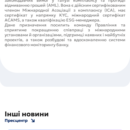
законодавчих вимог у галузі комплаєнсу та протидії
відмиванню грошей (AML). Вона є дійсним сертифікованим
членом Міжнародної Асоціації з комплаєнсу (ICA), має
сертифікат у напрямку KYC, міжнародний сертифікат
ACAMS, а також кваліфікацію ESG-менеджера.
Дане призначення посилить команду Правління та
сприятиме покращенню співпраці з міжнародними
установами й організаціями, підтримці наявних і майбутніх
проектів, а також розбудові та вдосконаленню системи
фінансового моніторингу банку.
Інші новини
Пресцентр