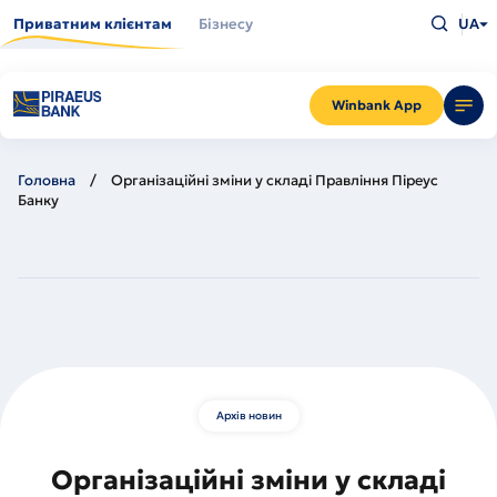
Перейти
Введіть
до
Приватним клієнтам
Бізнесу
UA
що
основного
шукаєт
вмісту
та
натисн
Enter
Winbank App
Головна
Організаційні зміни у складі Правління Піреус
Банку
Архів новин
Організаційні зміни у складі