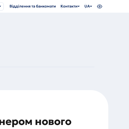
Відділення та банкомати
Контакти
UA
тнером нового