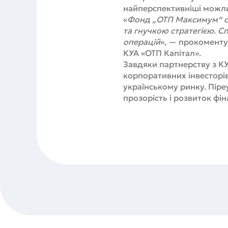
найперспективніші можли
«
Фонд „ОТП Максимум“ ст
та гнучкою стратегією. Сп
операцій
», — прокоменту
КУА «ОТП Капітал».
Завдяки партнерству з К
корпоративних інвесторів,
українському ринку. Піре
прозорість і розвиток фі