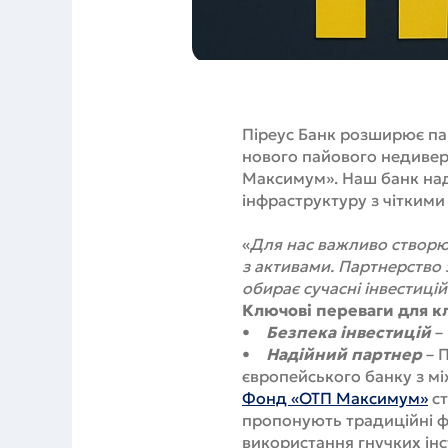
Піреус Банк розширює па
нового пайового недивер
Максимум». Наш банк над
інфраструктуру з чіткими
«
Для нас важливо створюв
з активами. Партнерство 
обирає сучасні інвестиці
Ключові переваги для кл
•
Безпека інвестицій
–
•
Надійний партнер
– П
європейського банку з м
Фонд «ОТП Максимум»
ст
пропонують традиційні фі
використання гнучких інс