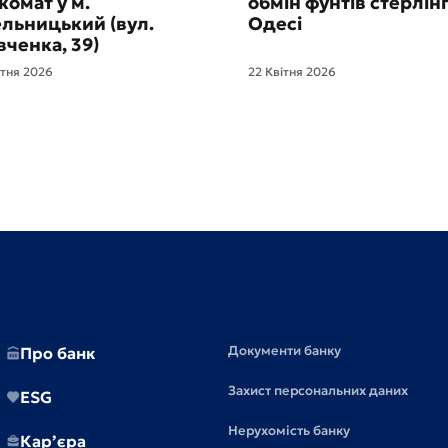
комат у м.
обмін фунтів стерлінг
льницький (вул.
Одесі
ченка, 39)
ітня 2026
22 Квітня 2026
Документи банку
Про банк
Захист персональних даних
ESG
Нерухомість банку
Кар’єра