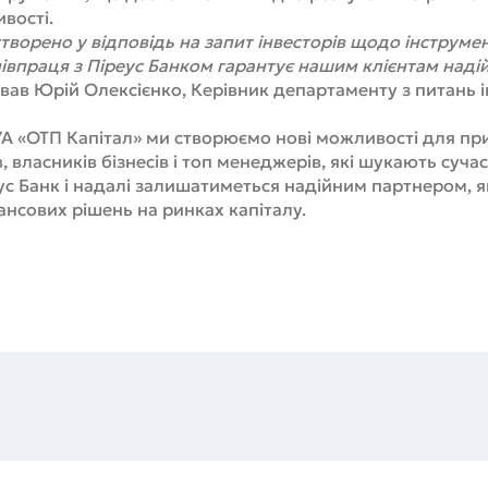
вості.
ворено у відповідь на запит інвесторів щодо інструме
івпраця з Піреус Банком гарантує нашим клієнтам надійн
вав Юрій Олексієнко, Керівник департаменту з питань і
УА «ОТП Капітал» ми створюємо нові можливості для пр
 власників бізнесів і топ менеджерів, які шукають суча
ус Банк і надалі залишатиметься надійним партнером, я
нансових рішень на ринках капіталу.