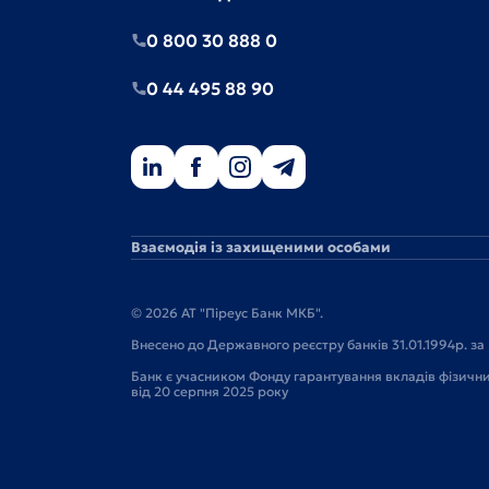
0 800 30 888 0
0 44 495 88 90
Взаємодія із захищеними особами
© 2026 АТ "Піреус Банк МКБ".
Внесено до Державного реєстру банків 31.01.1994р. за 
Банк є учасником Фонду гарантування вкладів фізичн
від 20 серпня 2025 року