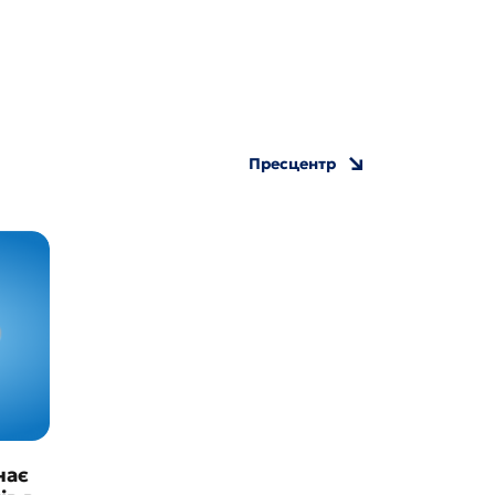
Пресцентр
нає