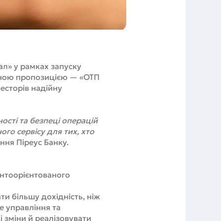
ал» у рамках запуску
чною пропозицією — «ОТП
есторів надійну
ості та безпеці операцій
ого сервісу для тих, хто
ння Піреус Банку.
єнтоорієнтованого
ти більшу дохідність, ніж
е управління та
 зміни й реалізовувати