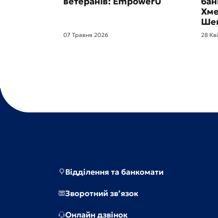
ветеранів: EmpowerU
бан
Хме
Шев
07 Травня 2026
28 Кв
Відділення та банкомати
Зворотний зв’язок
Онлайн дзвінок