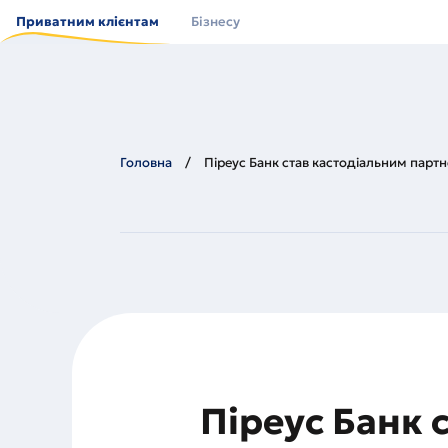
Перейти
до
Приватним клієнтам
Бізнесу
основного
вмісту
Головна
Піреус Банк став кастодіальним пар
Піреус Банк 