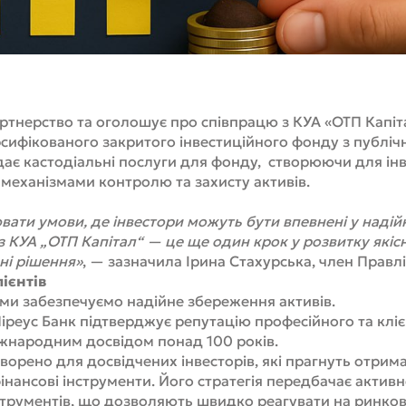
ртнерство та оголошує про співпрацю з КУА «ОТП Капіт
сифікованого закритого інвестиційного фонду з публі
ає кастодіальні послуги для фонду, створюючи для інв
 механізмами контролю та захисту активів.
ати умови, де інвестори можуть бути впевнені у надійн
з КУА „ОТП Капітал“ — це ще один крок у розвитку якісн
йні рішення»
, — зазначила Ірина Стахурська, член Правлі
ієнтів
 ми забезпечуємо надійне збереження активів.
іреус Банк підтверджує репутацію професійного та клі
іжнародним досвідом понад 100 років.
ворено для досвідчених інвесторів, які прагнуть отрима
нансові інструменти. Його стратегія передбачає активн
трументів, що дозволяють швидко реагувати на ринкові