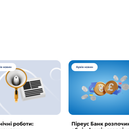
ів новин
Архів новин
нічні роботи:
Піреус Банк розпочи