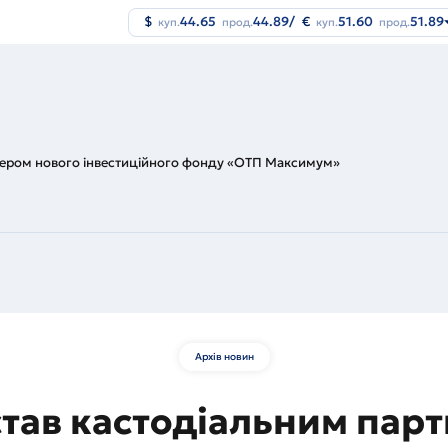
$
44.65
44.89
/
€
51.60
51.89
куп.
прод.
куп.
прод.
тнером нового інвестиційного фонду «ОТП Максимум»
Архів новин
став кастодіальним пар