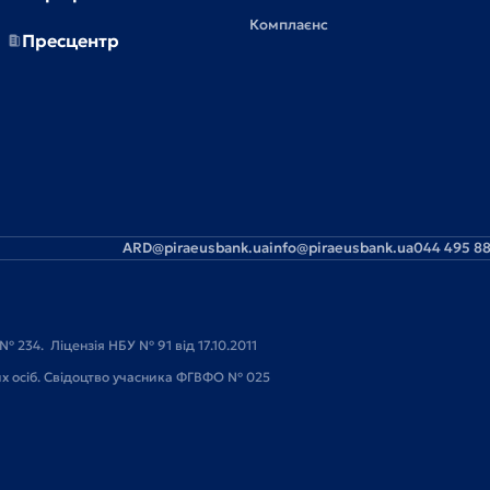
Комплаєнс
Пресцентр
ARD@piraeusbank.ua
info@piraeusbank.ua
044 495 88
№ 234. Ліцензія НБУ № 91 від 17.10.2011
их осіб. Свідоцтво учасника ФГВФО № 025