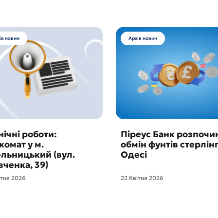
ів новин
Архів новин
нічні роботи:
Піреус Банк розпочи
комат у м.
обмін фунтів стерлінг
льницький (вул.
Одесі
ченка, 39)
ітня 2026
22 Квітня 2026