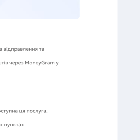
з відправлення та
оштів через MoneyGram у
оступна ця послуга.
их пунктах