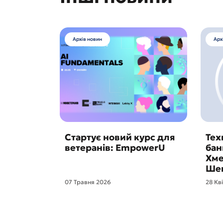
Архів новин
Арх
Стартує новий курс для
Тех
ветеранів: EmpowerU
бан
Хме
Шев
07 Травня 2026
28 Кв