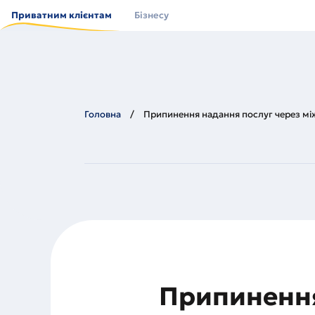
Перейти
до
Приватним клієнтам
Бізнесу
основного
вмісту
Головна
Припинення надання послуг через м
Припинення