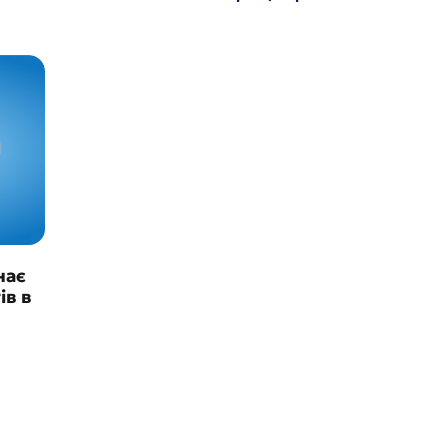
нає
ів в