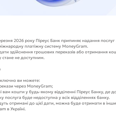
резня 2026 року Піреус Банк припиняє надання послуг 
міжнародну платіжну систему MoneyGram.
ї дати здійснення грошових переказів або отримання к
у стане не доступним.
в
включно ви можете:
рекази через MoneyGram;
вам кошти у будь-якому відділенні Піреус Банку, де д
ку послуга буде недоступна у всіх відділеннях банку.
удуть отримані до цієї дати, можна буде отримати в інш
m в Україні.