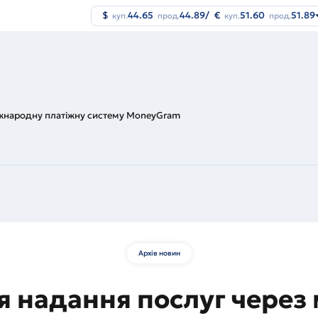
$
44.65
44.89
/
€
51.60
51.89
куп.
прод.
куп.
прод.
іжнародну платіжну систему MoneyGram
Архів новин
 надання послуг через