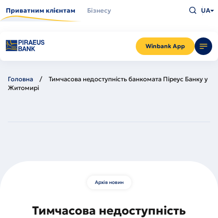
Перейти
Введіть
до
Приватним клієнтам
Бізнесу
UA
що
основного
шукаєт
вмісту
та
натисн
Enter
Winbank App
Головна
Тимчасова недоступність банкомата Піреус Банку у
Житомирі
Архів новин
Тимчасова недоступність