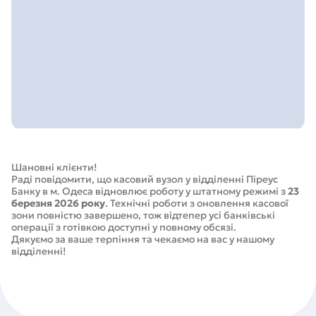
Шановні клієнти!
Раді повідомити, що касовий вузол у відділенні Піреус
Банку в м. Одеса відновлює роботу у штатному режимі з
23
березня 2026 року
. Технічні роботи з оновлення касової
зони повністю завершено, тож відтепер усі банківські
операції з готівкою доступні у повному обсязі.
Дякуємо за ваше терпіння та чекаємо на вас у нашому
відділенні!