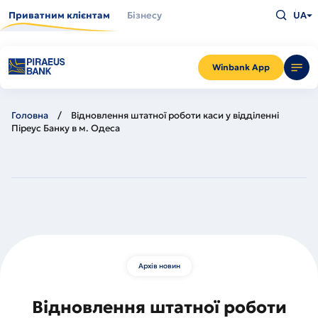
Перейти
Введіть
до
Приватним клієнтам
Бізнесу
UA
що
основного
шукаєт
вмісту
та
натисн
Enter
Winbank App
Головна
Відновлення штатної роботи каси у відділенні
Піреус Банку в м. Одеса
Архів новин
Відновлення штатної роботи