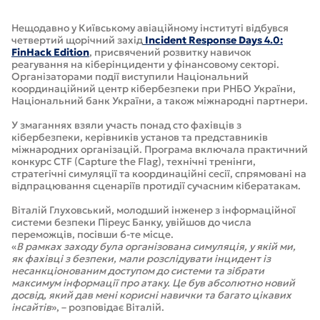
Нещодавно у Київському авіаційному інституті відбувся
четвертий щорічний захід
Incident Response Days 4.0:
FinHack Edition
, присвячений розвитку навичок
реагування на кіберінциденти у фінансовому секторі.
Організаторами події виступили Національний
координаційний центр кібербезпеки при РНБО України,
Національний банк України, а також міжнародні партнери.
У змаганнях взяли участь понад сто фахівців з
кібербезпеки, керівників установ та представників
міжнародних організацій. Програма включала практичний
конкурс CTF (Capture the Flag), технічні тренінги,
стратегічні симуляції та координаційні сесії, спрямовані на
відпрацювання сценаріїв протидії сучасним кібератакам.
Віталій Глуховський, молодший інженер з інформаційної
системи безпеки Піреус Банку, увійшов до числа
переможців, посівши 6-те місце.
«
В рамках заходу була організована симуляція, у якій ми,
як фахівці з безпеки, мали розслідувати інцидент із
несанкціонованим доступом до системи та зібрати
максимум інформації про атаку. Це був абсолютно новий
досвід, який дав мені корисні навички та багато цікавих
інсайтів
», – розповідає Віталій.