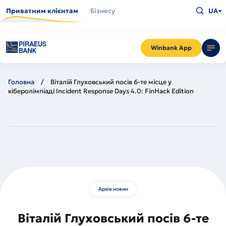
Перейти
Введіть
до
Приватним клієнтам
Бізнесу
UA
що
основного
шукаєт
вмісту
та
натисн
Enter
Winbank App
Головна
Віталій Глуховський посів 6-те місце у
кіберолімпіаді Incident Response Days 4.0: FinHack Edition
Архів новин
Віталій Глуховський посів 6-те