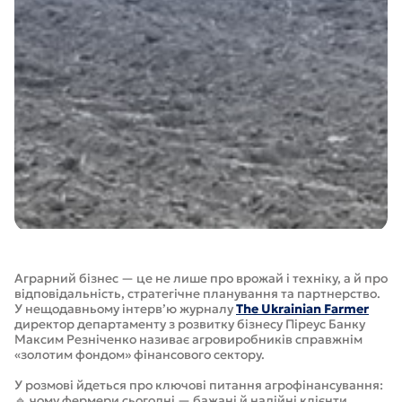
Аграрний бізнес — це не лише про врожай і техніку, а й про
відповідальність, стратегічне планування та партнерство.
У нещодавньому інтерв’ю журналу
The Ukrainian Farmer
директор департаменту з розвитку бізнесу Піреус Банку
Максим Резніченко називає агровиробників справжнім
«золотим фондом» фінансового сектору.
У розмові йдеться про ключові питання агрофінансування:
🔹 чому фермери сьогодні — бажані й надійні клієнти