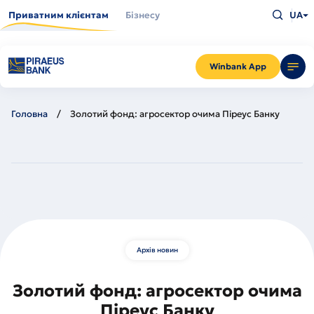
Перейти
Введіть
до
Приватним клієнтам
Бізнесу
UA
що
основного
шукаєт
вмісту
та
натисн
Enter
Winbank App
Головна
Золотий фонд: агросектор очима Піреус Банку
Архів новин
Золотий фонд: агросектор очима
Піреус Банку