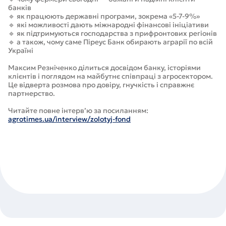
банків
🔹 як працюють державні програми, зокрема «5-7-9%»
🔹 які можливості дають міжнародні фінансові ініціативи
🔹 як підтримуються господарства з прифронтових регіонів
🔹 а також, чому саме Піреус Банк обирають аграрії по всій
Україні
Максим Резніченко ділиться досвідом банку, історіями
клієнтів і поглядом на майбутнє співпраці з агросектором.
Це відверта розмова про довіру, гнучкість і справжнє
партнерство.
Читайте повне інтерв’ю за посиланням:
agrotimes.ua/interview/zolotyj-fond