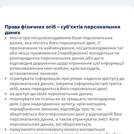
Права фізичних осіб – суб’єктів персональних
даних
знати про місцезнаходження бази персональних
даних, яка містить його персональні дані, її
призначення та найменування, місцезнаходження та/
або місце проживання (перебування) володільця чи
розпорядника персональних даних або дати
відповідне доручення щодо отримання цієї інформації
уповноваженим ним особам, крім випадків,
встановлених законом;
отримувати інформацію про умови надання доступу до
персональних даних, зокрема інформацію про третіх
осіб, яким передаються його персональні дані;
на доступ до своїх персональних даних;
отримувати не пізніш як за тридцять календарних
днів з дня надходження запиту, крім випадків,
передбачених законом, відповідь про те, чи
зберігаються його персональні дані у відповідній базі
персональних даних, а також отримувати зміст його
персональних даних, які зберігаються;
пред'являти вмотивовану вимогу володільцю