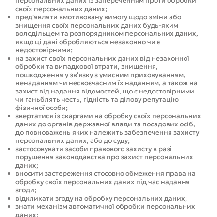
персональних даних із запереченням проти обробки
своїх персональних даних;
пред'являти вмотивовану вимогу щодо зміни або
знищення своїх персональних даних будь-яким
володільцем та розпорядником персональних даних,
якщо ці дані обробляються незаконно чи є
недостовірними;
на захист своїх персональних даних від незаконної
обробки та випадкової втрати, знищення,
пошкодження у зв'язку з умисним приховуванням,
ненаданням чи несвоєчасним їх наданням, а також на
захист від надання відомостей, що є недостовірними
чи ганьблять честь, гідність та ділову репутацію
фізичної особи;
звертатися із скаргами на обробку своїх персональних
даних до органів державної влади та посадових осіб,
до повноважень яких належить забезпечення захисту
персональних даних, або до суду;
застосовувати засоби правового захисту в разі
порушення законодавства про захист персональних
даних;
вносити застереження стосовно обмеження права на
обробку своїх персональних даних під час надання
згоди;
відкликати згоду на обробку персональних даних;
знати механізм автоматичної обробки персональних
даних;