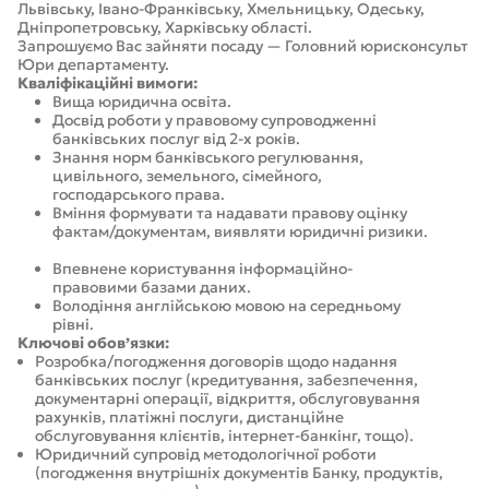
Львівську, Івано-Франківську, Хмельницьку,
Одеську,
Дніпропетровську, Харківську області
.
Запрошуємо Вас зайняти посаду —
Головний юрисконсульт
Юри департаменту.
Кваліфікаційні вимоги:
Вища юридична освіта.
Досвід роботи у правовому супроводженні
банківських послуг від 2-х років.
Знання норм банківського регулювання,
цивільного, земельного, сімейного,
господарського права.
Вміння формувати та надавати правову оцінку
фактам/документам, виявляти юридичні ризики.
Впевнене користування інформаційно-
правовими базами даних.
Володіння англійською мовою на середньому
рівні.
Ключові обов’язки:
Розробка/погодження договорів щодо надання
банківських послуг (кредитування, забезпечення,
документарні операції, відкриття, обслуговування
рахунків, платіжні послуги, дистанційне
обслуговування клієнтів, інтернет-банкінг, тощо).
Юридичний супровід методологічної роботи
(погодження внутрішніх документів Банку, продуктів,