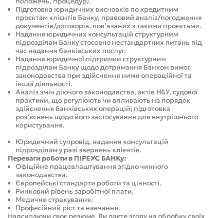
положень, процедур).
Підготовка юридичних висновків по кредитним
проєктам клієнтів Банку; правовий аналіз/погодження
документів/договорів, пов’язаних з такими проєктами.
Надання юридичних консультацій структурним
підрозділам Банку стосовно нестандартних питань під
час надання банківських послуг.
Надання юридичної підтримки структурним
підрозділам Банку щодо дотримання Банком вимог
законодавства при здійснення ними операційної та
іншої діяльності.
Аналіз змін діючого законодавства, актів НБУ, судової
практики, що регулюють чи впливають на порядок
здійснення банківських операцій; підготовка
роз’яснень щодо його застосування для внутрішнього
користування.
Юридичний супровід, надання консультацій
підрозділам у разі звернень клієнтів.
Переваги роботи в ПІРЕУС БАНКу:
Офіційне працевлаштування згідно чинного
законодавства.
Європейські стандарти роботи та цінності.
Ринковий рівень заробітної плати.
Медичне страхування.
Професійний ріст та навчання.
Надсилаючи своє резюме, Ви даєте згоду на обробку своїх