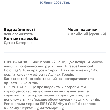
30 Липня 2026 / Київ
Вид зайнятості
Мовні навички
повна зайнятість
Английский (средний)
Контактна особа
Детюк Катерина
ПІРЕУС БАНК
— міжнародний Банк, що є дочірнім Банком
найбільшої фінансової групи Греції Piraeus Financial
Holdings S.A. та працює у Європі. Банк засновано у 1916
році із головним офісом в Афінах, Греція.
Банк стратегічно орієнтований на корпоративних та
приватних клієнтів.
ПІРЕУС БАНК — це про людей та їх потреби. Ми
користуємося усіма доступними інструментами та
керуємося клієнторієнтованими принципами, що
допоможуть якнайкраще обслуговувати наших клієнтів.
Регіональна мережа ПІРЕУС БАНКу в Україні охоплює
Київську,
Черкаську, Житомирську,