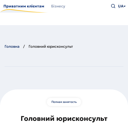
Перейти
Введіть
до
Приватним клієнтам
Бізнесу
UA
що
основного
шукаєт
вмісту
та
натисн
Enter
Головна
Головний юрисконсульт
Полная занятость
Головний юрисконсульт