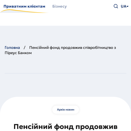
Перейти
Введіть
до
Приватним клієнтам
Бізнесу
UA
що
основного
шукаєт
вмісту
та
натисн
Enter
Головна
Пенсійний фонд продовжив співробітництво з
Піреус Банком
Архів новин
Пенсійний фонд продовжив