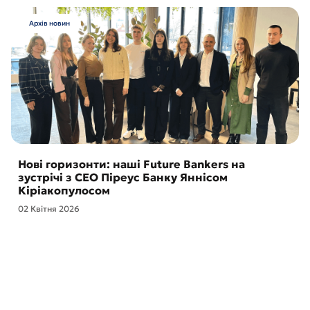
Архів новин
Нові горизонти: наші Future Bankers на
зустрічі з CEO Піреус Банку Яннісом
Кіріакопулосом
02 Квітня 2026