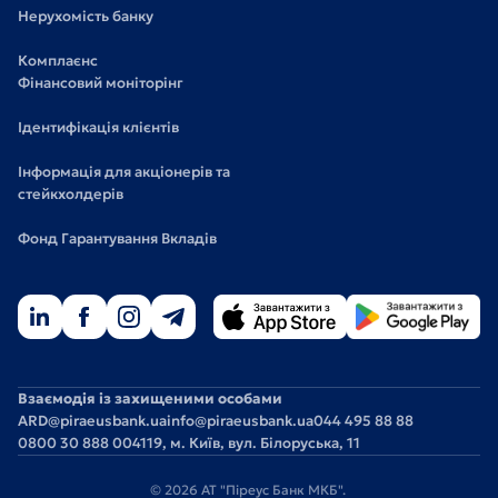
Нерухомість банку
Комплаєнс
Фінансовий моніторінг
Ідентифікація клієнтів
Інформація для акціонерів та
стейкхолдерів
Фонд Гарантування Вкладів
Взаємодія із захищеними особами
ARD@piraeusbank.ua
info@piraeusbank.ua
044 495 88 88
0800 30 888 0
04119, м. Київ, вул. Білоруська, 11
© 2026 АТ "Піреус Банк МКБ".