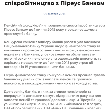
співробітництво з Піреус Банком
02 лютого 2015
Пенсійний фонд України продовжив своє співробітництво з
Піреус Банком до 1 липня 2015 року, про це повідомила
прес-служба банку.
Конкурсна комісія з відбору банків розглянула висновки
Національного банку України щодо фінансового стану та
виконання протягом останніх шести місяців економічних
нормативів банками, уповноваженими обслуговувати
поточні рахунки пенсіонерів та одержувачів допомоги, та
вирішила продовжити до 1 липня 2015 року строк дії
договорів із 19 уповноваженими банками.
Окрім фінансового стану конкурсна комісія проаналізувала
банківську діяльність із виплати пенсій та грошової
допомоги, а також дотримання чинного законодавства.
До переліку банків, в яких за згодою пенсіонерів та
одержувачів допомоги можуть відкриватися рахунки для
виплати пенсій та грошової допомоги, окрім Піреус Банку
увійшли: ПАТ «Ідея Банк», ПАТ «Банк «Фінанси та Кредит»,
ПАТ «Прокредит банк», ПАТ «Банк Національний кредит»,