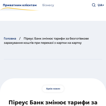
Перейти
Введіть
до
Приватним клієнтам
Бізнесу
UA
що
основного
шукаєт
вмісту
та
натисн
Enter
Головна
Піреус Банк змінює тарифи за безготівкове
зарахування коштів при переказі з картки на картку
Архів новин
Піреус Банк змінює тарифи за