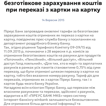
безготівкове зарахування коштів
при переказі з картки на картку
14 Вересня 2015
Піреус Банк запровадив оновлені тарифи за безготівкове
зарахування коштів отриманих як переказ з картки на
картку, повідомляє прес-служба банку з посиланням на
департамент роздрібного бізнесу банку.
Так, згідно рішення Тарифного Комітету 09-09/15 від
11.09.2015 р, починаючи з 28 вересня п.р. комісія за
отримання безготівкових коштів на рахунки для продуктів
«Поточний», «Пенсійний», «Вільний доступ», «Вільний
доступ Голд лояльний», «Для тих, хто в морі» та зарплатних
рахунків в рамках усіх пакетів становитиме 0,75% від суми
переказу, що були отримані шляхом переказу з картки на
картку, тобто без вказання номеру рахунку. Тариф діє для
переказів, отриманих як з карток Піреус Банку, так і з
карток будь-якого банку України.
Нагадуємо всім клієнтам Піреус Банку, що перекази між
власними рахунками та перекази, здійснені з рахунків,
відкритих в АТ «ПІРЕУС БАНК МКБ» через систему
інтернет-банкінгу winbank залишаються безкоштовними.
Для отримання більш детальної інформації та