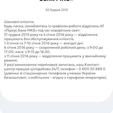
30 Грудня 2015
Шановні клієнти,
будь ласка, ознайомтесь із графіком роботи відділень АТ
«Піреус Банк МКБ» під час новорічних свят:
31 грудня 2015 року та 4 січня 2016 року — відділення
працюють без обслуговування клієнтів.
1-3 січня та 7-10 січня 2016 року — вихідні дні.
6 січня 2016 року — скорочений робочий день: з 9:00 до
17:00, каса: з 9:15 до 16:30.
з 11 січня 2016 року — відділення працюють у звичайному
режимі.
У разі виникнення термінових запитань, наш Контакт-
центр працює цілодобово 24/7, телефон – 0 800 30 888 0
(дзвінки зі стаціонарних телефонів у межах України
безкоштовні, з мобільних – згідно з тарифами операторів).