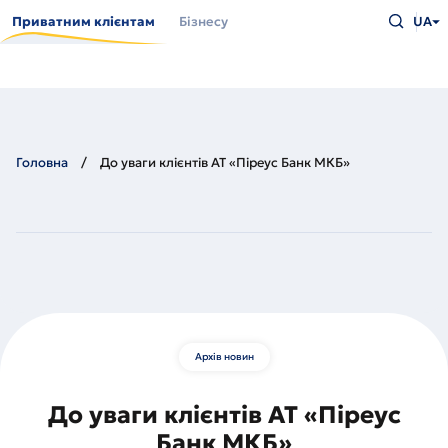
Перейти
Введіть
до
Приватним клієнтам
Бізнесу
UA
що
основного
шукаєт
вмісту
та
натисн
Enter
Головна
До уваги клієнтів АТ «Піреус Банк МКБ»
Архів новин
До уваги клієнтів АТ «Піреус
Банк МКБ»