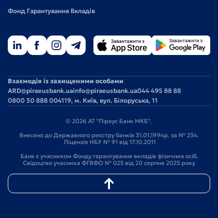
Фонд Гарантування Вкладів
Взаємодія із захищеними особами
ARD@piraeusbank.ua
info@piraeusbank.ua
044 495 88 88
0800 30 888 0
04119, м. Київ, вул. Білоруська, 11
© 2026 АТ "Піреус Банк МКБ".
Внесено до Державного реєстру банків 31.01.1994р. за № 234.
Ліцензія НБУ № 91 від 17.10.2011
Банк є учасником Фонду гарантування вкладів фізичних осіб.
Свідоцтво учасника ФГВФО № 025 від 20 серпня 2025 року